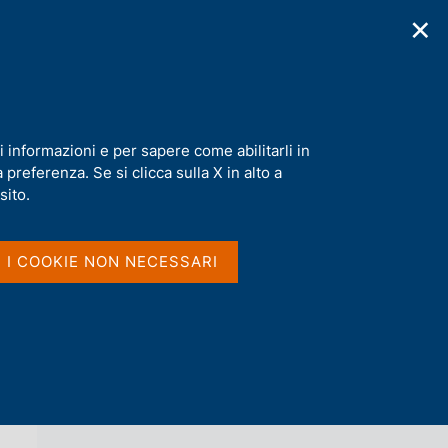
✕
cazioni
Statistiche
Media
|
IT
C
e
r
c
a
i informazioni e per sapere come abilitarli in
n
preferenza. Se si clicca sulla X in alto a
e
l
sito.
Vai al livello superiore 
AGENDA
s
i
t
I I COOKIE NON NECESSARI
o