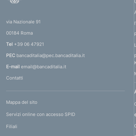
o
(
t
t
e
via Nazionale 91
o
r
00184 Roma
r
n
Tel
+39 06 47921
a
PEC
bancaditalia@pec.bancaditalia.it
a
l
E-mail
email@bancaditalia.it
l
Contatti
'
h
o
L
Mappa del sito
m
I
e
Servizi online con accesso SPID
N
p
K
Filiali
a
U