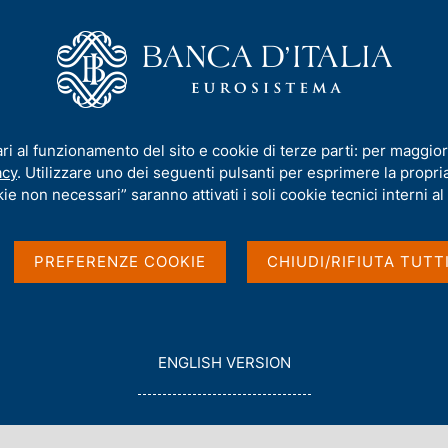
iamo
Compiti
Servizi al cittadino
Pubbli
talia
ari al funzionamento del sito e cookie di terze parti: per maggior
acy
. Utilizzare uno dei seguenti pulsanti per esprimere la propria 
i istituzionali in
ie non necessari” saranno attivati i soli cookie tecnici interni al 
PREFERENZE COOKIE
CHIUDI/RIFIUTA TUTT
G
ENGLISH VERSION
O
T
O