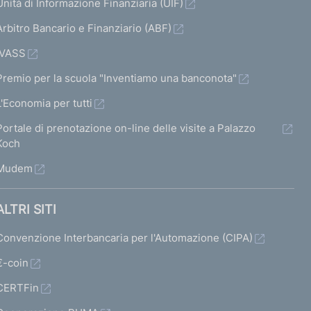
Unità di Informazione Finanziaria (UIF)
Arbitro Bancario e Finanziario (ABF)
IVASS
Premio per la scuola "Inventiamo una banconota"
L'Economia per tutti
Portale di prenotazione on-line delle visite a Palazzo
Koch
Mudem
ALTRI SITI
Convenzione Interbancaria per l'Automazione (CIPA)
€-coin
CERTFin