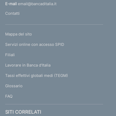
l
E-mail
email@bancaditalia.it
l
Contatti
'
h
o
L
Mappa del sito
m
I
e
Servizi online con accesso SPID
N
p
K
Filiali
a
U
g
Lavorare in Banca d'Italia
T
e
I
Tassi effettivi globali medi (TEGM)
)
L
Glossario
I
FAQ
SITI CORRELATI