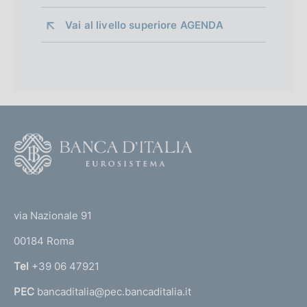
Vai al livello superiore 
AGENDA
F
o
o
(
t
t
e
via Nazionale 91
o
r
00184 Roma
r
n
Tel
+39 06 47921
a
PEC
bancaditalia@pec.bancaditalia.it
a