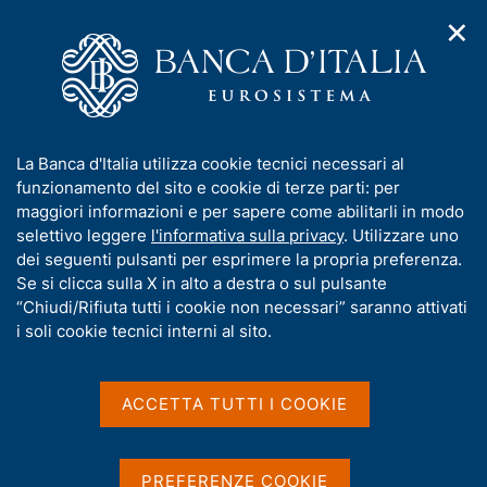
✕
H
A
o
C
p
m
e
r
e
r
i
p
c
Home
/
Media
/
Agenda
/
m
a
a
The Effects of Insolvency, Zombie Firms, and Debt Overhang
e
g
n
on the post COVID-19 Economy
I
La Banca d'Italia utilizza cookie tecnici necessari al
n
e
e
n
funzionamento del sito e cookie di terze parti: per
u
l
d
f
maggiori informazioni e per sapere come abilitarli in modo
i
s
The Effects of Insolvency,
o
selettivo leggere
l'informativa sulla privacy
. Utilizzare uno
n
i
r
dei seguenti pulsanti per esprimere la propria preferenza.
a
Zombie Firms, and Debt
t
m
Se si clicca sulla X in alto a destra o sul pulsante
v
o
Overhang on the post
i
a
“Chiudi/Rifiuta tutti i cookie non necessari” saranno attivati
g
t
i soli cookie tecnici interni al sito.
COVID-19 Economy
a
i
z
v
i
a
o
ACCETTA TUTTI I COOKIE
25 OTTOBRE 2021 - 26 OTTOBRE 2021
n
s
EVENTO VIRTUALE
e
u
i
PREFERENZE COOKIE