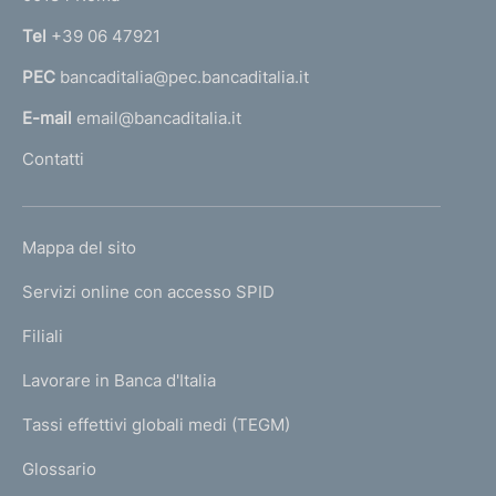
n
Tel
+39 06 47921
a
PEC
bancaditalia@pec.bancaditalia.it
a
l
E-mail
email@bancaditalia.it
l
Contatti
'
h
o
L
Mappa del sito
m
I
e
Servizi online con accesso SPID
N
p
K
Filiali
a
U
g
Lavorare in Banca d'Italia
T
e
I
Tassi effettivi globali medi (TEGM)
)
L
Glossario
I