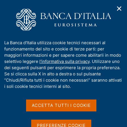
✕
H
A
o
C
p
m
e
r
e
r
i
p
c
Home
/
Media
/
Agenda
/
m
a
a
Banche e istituzioni finanziarie: condizioni e rischiosità del
e
g
n
credito per settori e territori
I
La Banca d'Italia utilizza cookie tecnici necessari al
n
e
e
n
funzionamento del sito e cookie di terze parti: per
u
l
d
f
maggiori informazioni e per sapere come abilitarli in modo
i
s
Banche e istituzioni
o
selettivo leggere
l'informativa sulla privacy
. Utilizzare uno
n
i
r
dei seguenti pulsanti per esprimere la propria preferenza.
a
finanziarie: condizioni e
t
m
Se si clicca sulla X in alto a destra o sul pulsante
v
o
rischiosità del credito per
i
a
“Chiudi/Rifiuta tutti i cookie non necessari” saranno attivati
g
t
i soli cookie tecnici interni al sito.
settori e territori
a
i
z
v
i
a
o
ACCETTA TUTTI I COOKIE
31 DICEMBRE 2019
n
s
BANCA D'ITALIA - ROMA
e
u
i
PREFERENZE COOKIE