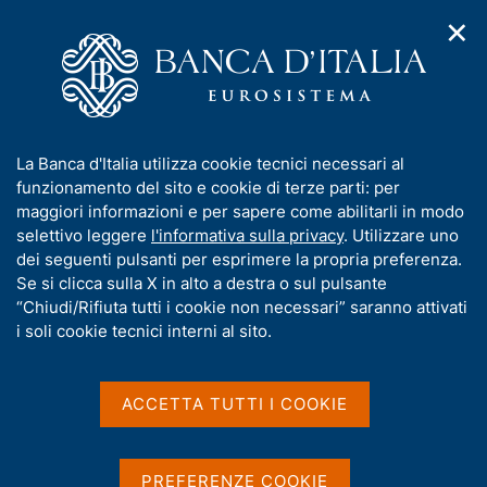
✕
H
A
o
C
p
m
e
r
e
r
i
p
c
Home
/
Media
/
Agenda
/
m
a
a
Banche e istituzioni finanziarie: condizioni e rischiosità del
e
g
n
credito per settori e territori
I
La Banca d'Italia utilizza cookie tecnici necessari al
n
e
e
n
funzionamento del sito e cookie di terze parti: per
u
l
d
f
maggiori informazioni e per sapere come abilitarli in modo
i
s
Banche e istituzioni
o
selettivo leggere
l'informativa sulla privacy
. Utilizzare uno
n
i
r
dei seguenti pulsanti per esprimere la propria preferenza.
a
finanziarie: condizioni e
t
m
Se si clicca sulla X in alto a destra o sul pulsante
v
o
rischiosità del credito per
i
a
“Chiudi/Rifiuta tutti i cookie non necessari” saranno attivati
g
t
i soli cookie tecnici interni al sito.
settori e territori
a
i
z
v
i
a
o
ACCETTA TUTTI I COOKIE
31 DICEMBRE 2019
n
s
BANCA D'ITALIA - ROMA
e
u
i
PREFERENZE COOKIE