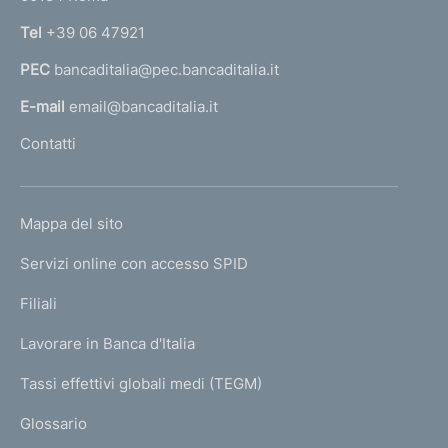
n
Tel
+39 06 47921
a
PEC
bancaditalia@pec.bancaditalia.it
a
l
E-mail
email@bancaditalia.it
l
Contatti
'
h
o
L
Mappa del sito
m
I
e
Servizi online con accesso SPID
N
p
K
Filiali
a
U
g
Lavorare in Banca d'Italia
T
e
I
Tassi effettivi globali medi (TEGM)
)
L
Glossario
I