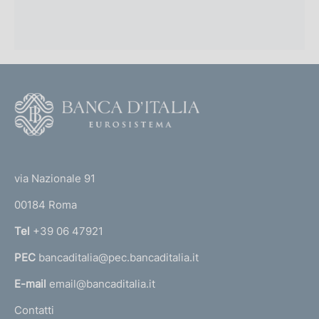
F
o
o
(
t
t
e
via Nazionale 91
o
r
00184 Roma
r
n
Tel
+39 06 47921
a
PEC
bancaditalia@pec.bancaditalia.it
a
l
E-mail
email@bancaditalia.it
l
Contatti
'