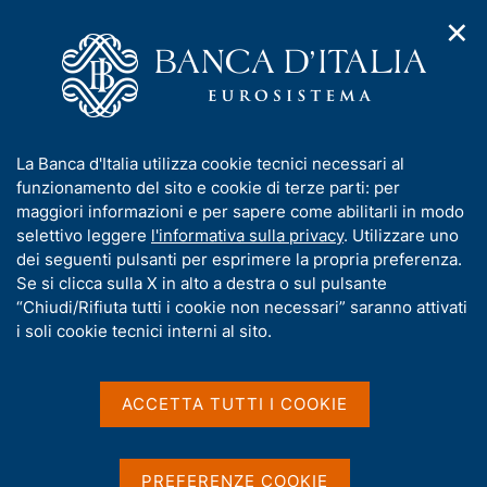
✕
H
A
o
C
p
m
e
r
e
r
i
p
c
Home
/
Media
/
Agenda
/
Banche e moneta: serie nazionali
m
a
a
e
g
n
I
La Banca d'Italia utilizza cookie tecnici necessari al
n
e
e
Banche e moneta: serie
n
funzionamento del sito e cookie di terze parti: per
u
l
d
f
maggiori informazioni e per sapere come abilitarli in modo
nazionali
i
s
o
selettivo leggere
l'informativa sulla privacy
. Utilizzare uno
n
i
r
dei seguenti pulsanti per esprimere la propria preferenza.
a
t
m
Se si clicca sulla X in alto a destra o sul pulsante
v
o
12 NOVEMBRE 2019
i
a
“Chiudi/Rifiuta tutti i cookie non necessari” saranno attivati
BANCA D'ITALIA - ROMA
g
t
i soli cookie tecnici interni al sito.
a
i
z
v
i
Condividi
S
a
o
ACCETTA TUTTI I COOKIE
t
n
s
a
e
u
m
i
PREFERENZE COOKIE
p