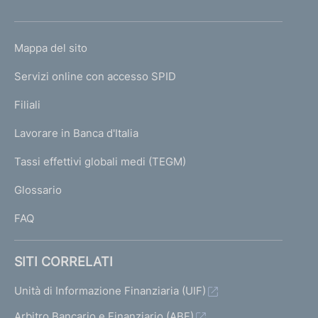
h
o
L
Mappa del sito
m
I
e
Servizi online con accesso SPID
N
p
K
Filiali
a
U
g
Lavorare in Banca d'Italia
T
e
I
Tassi effettivi globali medi (TEGM)
)
L
Glossario
I
FAQ
SITI CORRELATI
Unità di Informazione Finanziaria (UIF)
Arbitro Bancario e Finanziario (ABF)