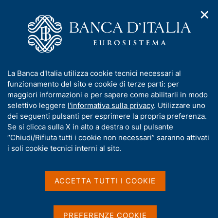
✕
H
A
o
C
p
m
e
r
e
r
i
p
c
Home
/
Media
/
Agenda
/
€-coin
m
a
a
e
g
n
I
La Banca d'Italia utilizza cookie tecnici necessari al
n
e
e
€-coin
n
funzionamento del sito e cookie di terze parti: per
u
l
d
f
maggiori informazioni e per sapere come abilitarli in modo
i
s
o
selettivo leggere
l'informativa sulla privacy
. Utilizzare uno
n
i
r
dei seguenti pulsanti per esprimere la propria preferenza.
27 SETTEMBRE 2019
a
t
ROMA
m
Se si clicca sulla X in alto a destra o sul pulsante
v
o
i
a
“Chiudi/Rifiuta tutti i cookie non necessari” saranno attivati
g
t
i soli cookie tecnici interni al sito.
a
Condividi
i
S
z
v
t
i
a
a
o
ACCETTA TUTTI I COOKIE
n
m
s
e
p
u
a
i
PREFERENZE COOKIE