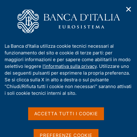
✕
H
A
o
C
p
m
e
r
e
r
i
p
c
Home
/
Media
/
Agenda
/
Mercato finanziario
m
a
a
e
g
n
I
La Banca d'Italia utilizza cookie tecnici necessari al
n
e
e
Mercato finanziario
n
funzionamento del sito e cookie di terze parti: per
u
l
d
f
maggiori informazioni e per sapere come abilitarli in modo
i
s
o
selettivo leggere
l'informativa sulla privacy
. Utilizzare uno
n
i
r
dei seguenti pulsanti per esprimere la propria preferenza.
15 LUGLIO 2019
a
t
BANCA D'ITALIA - ROMA
m
Se si clicca sulla X in alto a destra o sul pulsante
v
o
i
a
“Chiudi/Rifiuta tutti i cookie non necessari” saranno attivati
g
t
i soli cookie tecnici interni al sito.
a
Condividi
i
S
z
v
t
i
a
a
o
ACCETTA TUTTI I COOKIE
n
m
s
e
p
u
a
i
PREFERENZE COOKIE