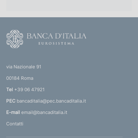
F
o
o
(
t
t
e
via Nazionale 91
o
r
00184 Roma
r
n
Tel
+39 06 47921
a
PEC
bancaditalia@pec.bancaditalia.it
a
l
E-mail
email@bancaditalia.it
l
Contatti
'
h