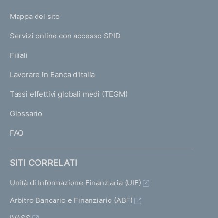
o
L
Mappa del sito
m
I
e
Servizi online con accesso SPID
N
p
K
Filiali
a
U
g
Lavorare in Banca d'Italia
T
e
I
Tassi effettivi globali medi (TEGM)
)
L
Glossario
I
FAQ
SITI CORRELATI
Unità di Informazione Finanziaria (UIF)
Arbitro Bancario e Finanziario (ABF)
IVASS