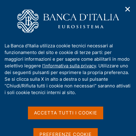
✕
H
A
o
C
p
m
e
r
e
r
i
p
c
Home
/
Media
/
Agenda
/
Bollettino economico BCE
m
a
a
e
g
n
I
La Banca d'Italia utilizza cookie tecnici necessari al
n
e
e
Bollettino economico BCE
n
funzionamento del sito e cookie di terze parti: per
u
l
d
f
maggiori informazioni e per sapere come abilitarli in modo
i
s
o
selettivo leggere
l'informativa sulla privacy
. Utilizzare uno
n
i
r
dei seguenti pulsanti per esprimere la propria preferenza.
25 APRILE 2019
a
t
FRANCOFORTE
m
Se si clicca sulla X in alto a destra o sul pulsante
v
o
i
a
“Chiudi/Rifiuta tutti i cookie non necessari” saranno attivati
g
t
i soli cookie tecnici interni al sito.
a
Condividi
i
S
z
v
t
i
a
a
o
ACCETTA TUTTI I COOKIE
n
m
s
e
p
u
a
i
PREFERENZE COOKIE