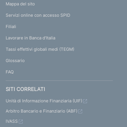
L
Mappa del sito
m
I
e
Servizi online con accesso SPID
N
p
K
Filiali
a
U
g
Lavorare in Banca d'Italia
T
e
I
Tassi effettivi globali medi (TEGM)
)
L
Glossario
I
FAQ
SITI CORRELATI
Unità di Informazione Finanziaria (UIF)
Arbitro Bancario e Finanziario (ABF)
IVASS