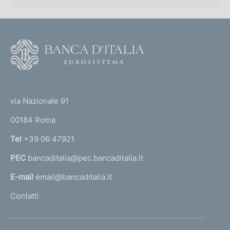
F
o
o
(
t
t
e
via Nazionale 91
o
r
00184 Roma
r
n
Tel
+39 06 47921
a
PEC
bancaditalia@pec.bancaditalia.it
a
l
E-mail
email@bancaditalia.it
l
Contatti
'
h
o