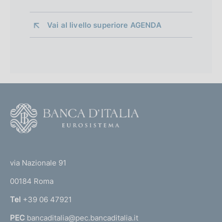
Vai al livello superiore 
AGENDA
F
o
o
(
t
t
e
via Nazionale 91
o
r
00184 Roma
r
n
Tel
+39 06 47921
a
PEC
bancaditalia@pec.bancaditalia.it
a