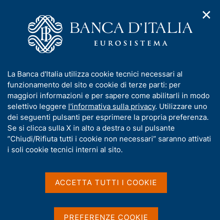
✕
H
A
o
C
p
m
e
r
e
r
i
p
c
Home
/
Media
/
Agenda
/
m
a
a
Bilancia dei pagamenti e posizione patrimoniale sull'estero
e
g
n
I
La Banca d'Italia utilizza cookie tecnici necessari al
n
e
e
n
funzionamento del sito e cookie di terze parti: per
u
l
d
Bilancia dei pagamenti e
f
maggiori informazioni e per sapere come abilitarli in modo
i
s
o
selettivo leggere
l'informativa sulla privacy
. Utilizzare uno
posizione patrimoniale
n
i
r
dei seguenti pulsanti per esprimere la propria preferenza.
a
t
sull'estero
m
Se si clicca sulla X in alto a destra o sul pulsante
v
o
i
a
“Chiudi/Rifiuta tutti i cookie non necessari” saranno attivati
g
t
i soli cookie tecnici interni al sito.
a
i
22 MARZO 2019
z
BANCA D'ITALIA - ROMA
v
i
a
o
ACCETTA TUTTI I COOKIE
n
s
e
Condividi
u
S
i
t
PREFERENZE COOKIE