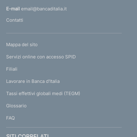
l
E-mail
email@bancaditalia.it
l
Contatti
'
h
o
L
Mappa del sito
m
I
e
Servizi online con accesso SPID
N
p
K
Filiali
a
U
g
Lavorare in Banca d'Italia
T
e
I
Tassi effettivi globali medi (TEGM)
)
L
Glossario
I
FAQ
SITI CORRELATI