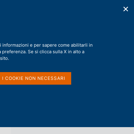
✕
cazioni
Statistiche
Media
|
IT
C
e
r
c
a
i informazioni e per sapere come abilitarli in
n
preferenza. Se si clicca sulla X in alto a
e
l
sito.
Vai al livello superiore 
AGENDA
s
i
t
I I COOKIE NON NECESSARI
o