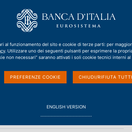
iamo
Compiti
Servizi al cittadino
Pubbli
ari al funzionamento del sito e cookie di terze parti: per maggior
acy
. Utilizzare uno dei seguenti pulsanti per esprimere la propria 
d'Italia
ie non necessari” saranno attivati i soli cookie tecnici interni al 
PREFERENZE COOKIE
CHIUDI/RIFIUTA TUTT
SITÀ CA' FOSCARI - VENEZIA)
G
ENGLISH VERSION
O
T
O