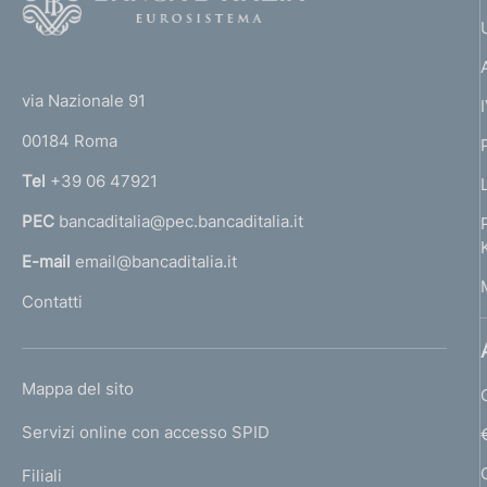
o
o
(
t
t
e
via Nazionale 91
o
r
00184 Roma
r
n
Tel
+39 06 47921
a
PEC
bancaditalia@pec.bancaditalia.it
a
l
E-mail
email@bancaditalia.it
l
Contatti
'
h
o
L
Mappa del sito
m
I
e
Servizi online con accesso SPID
N
p
K
Filiali
a