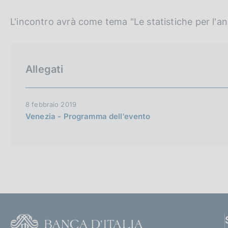
p
c
a
o
l
L'incontro avrà come tema "Le statistiche per l'ana
o
a
k
p
i
a
e
g
Allegati
i
:
n
a
8 febbraio 2019
Venezia - Programma dell'evento
F