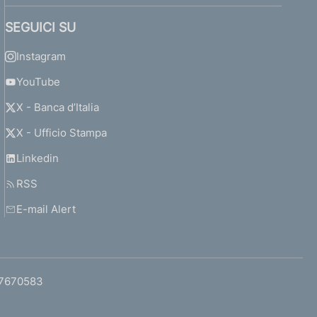
SEGUICI SU
Instagram
YouTube
X - Banca d’Italia
X - Ufficio Stampa
Linkedin
RSS
E-mail Alert
97670583