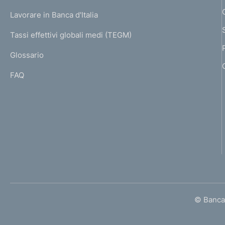
U
g
Lavorare in Banca d'Italia
T
e
I
Tassi effettivi globali medi (TEGM)
)
L
Glossario
I
FAQ
© Banca 