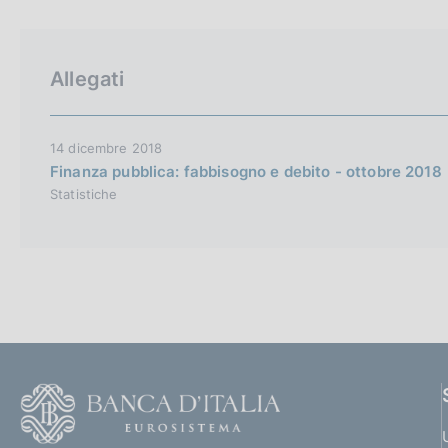
p
c
a
o
l
o
a
k
Allegati
p
i
a
e
g
i
:
14 dicembre 2018
n
Finanza pubblica: fabbisogno e debito - ottobre 2018
a
Statistiche
F
o
o