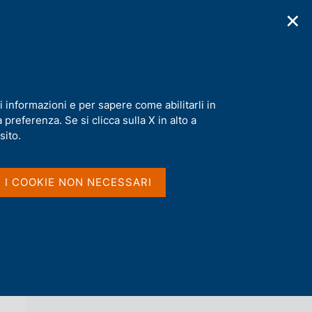
✕
cazioni
Statistiche
Media
|
IT
C
e
r
c
a
i informazioni e per sapere come abilitarli in
n
preferenza. Se si clicca sulla X in alto a
e
l
sito.
Vai al livello superiore 
AGENDA
s
i
t
I I COOKIE NON NECESSARI
o