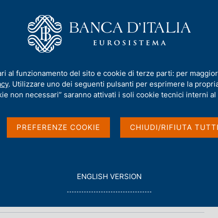
iamo
Compiti
Servizi al cittadino
Pubbli
ari al funzionamento del sito e cookie di terze parti: per maggior
acy
. Utilizzare uno dei seguenti pulsanti per esprimere la propria 
bisogno e debito
ie non necessari” saranno attivati i soli cookie tecnici interni al 
PREFERENZE COOKIE
CHIUDI/RIFIUTA TUTT
G
ENGLISH VERSION
O
T
O