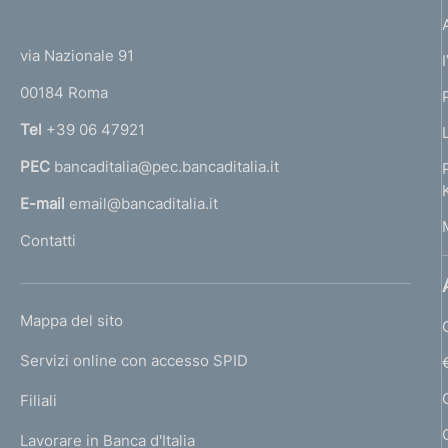
(
t
t
e
via Nazionale 91
o
r
00184 Roma
r
n
Tel
+39 06 47921
a
PEC
bancaditalia@pec.bancaditalia.it
a
l
E-mail
email@bancaditalia.it
l
Contatti
'
h
o
L
Mappa del sito
m
I
e
Servizi online con accesso SPID
N
p
K
Filiali
a
U
g
Lavorare in Banca d'Italia