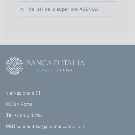
Vai al livello superiore 
AGENDA
F
o
o
(
t
t
e
via Nazionale 91
o
r
00184 Roma
r
n
Tel
+39 06 47921
a
PEC
bancaditalia@pec.bancaditalia.it
a