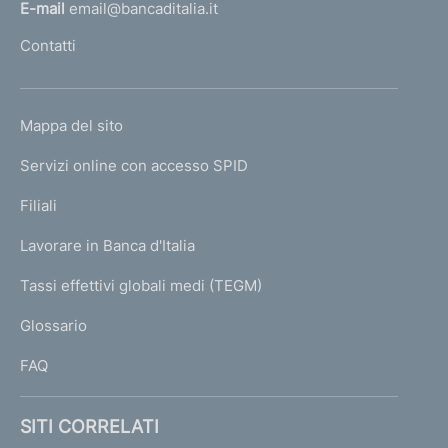
l
E-mail
email@bancaditalia.it
l
Contatti
'
h
o
L
Mappa del sito
m
I
e
Servizi online con accesso SPID
N
p
K
Filiali
a
U
g
Lavorare in Banca d'Italia
T
e
I
Tassi effettivi globali medi (TEGM)
)
L
Glossario
I
FAQ
SITI CORRELATI