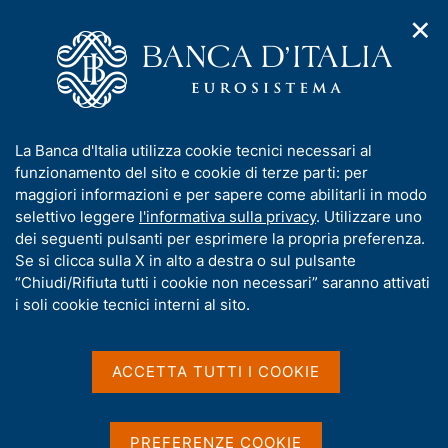
✕
H
A
o
C
p
m
e
r
e
r
i
p
c
Home
/
Media
/
Agenda
/
Incontri con la Banca d'Italia
m
a
a
e
g
n
I
La Banca d'Italia utilizza cookie tecnici necessari al
n
e
e
Incontri con la Banca
n
funzionamento del sito e cookie di terze parti: per
u
l
d
f
maggiori informazioni e per sapere come abilitarli in modo
d'Italia
i
s
o
selettivo leggere
l'informativa sulla privacy
. Utilizzare uno
n
i
r
dei seguenti pulsanti per esprimere la propria preferenza.
a
t
m
Se si clicca sulla X in alto a destra o sul pulsante
v
o
06 DICEMBRE 2018
i
a
“Chiudi/Rifiuta tutti i cookie non necessari” saranno attivati
BANCA D'ITALIA - ROMA
g
t
i soli cookie tecnici interni al sito.
a
i
z
v
i
Condividi
S
a
o
ACCETTA TUTTI I COOKIE
t
n
s
a
e
u
m
i
PREFERENZE COOKIE
p