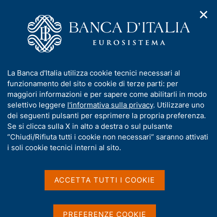
✕
H
A
o
C
p
m
e
r
e
r
i
p
c
Home
/
Media
/
Agenda
/
Incontri con la Banca d'Italia
m
a
a
e
g
n
I
La Banca d'Italia utilizza cookie tecnici necessari al
n
e
e
Incontri con la Banca
n
funzionamento del sito e cookie di terze parti: per
u
l
d
f
maggiori informazioni e per sapere come abilitarli in modo
d'Italia
i
s
o
selettivo leggere
l'informativa sulla privacy
. Utilizzare uno
n
i
r
dei seguenti pulsanti per esprimere la propria preferenza.
a
t
m
Se si clicca sulla X in alto a destra o sul pulsante
v
o
15 NOVEMBRE 2018
i
a
“Chiudi/Rifiuta tutti i cookie non necessari” saranno attivati
BANCA D'ITALIA - SEDE DI FIRENZE
g
t
i soli cookie tecnici interni al sito.
a
i
z
v
i
Condividi
S
a
o
ACCETTA TUTTI I COOKIE
t
n
s
a
e
u
m
i
PREFERENZE COOKIE
p