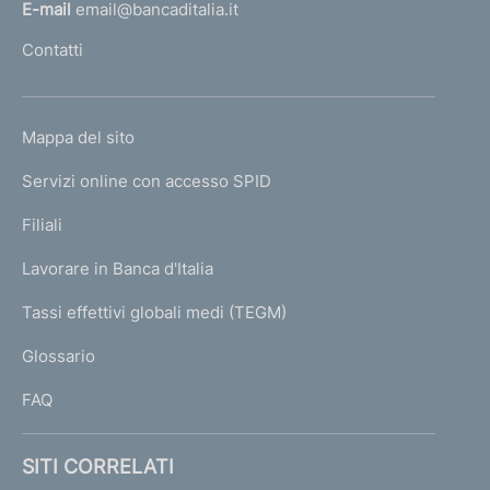
l
E-mail
email@bancaditalia.it
l
Contatti
'
h
o
L
Mappa del sito
m
I
e
Servizi online con accesso SPID
N
p
K
Filiali
a
U
g
Lavorare in Banca d'Italia
T
e
I
Tassi effettivi globali medi (TEGM)
)
L
Glossario
I
FAQ
SITI CORRELATI