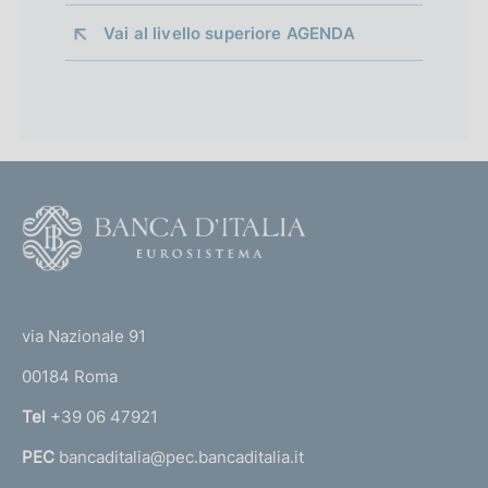
Vai al livello superiore 
AGENDA
F
o
o
(
t
t
e
via Nazionale 91
o
r
00184 Roma
r
n
Tel
+39 06 47921
a
PEC
bancaditalia@pec.bancaditalia.it
a