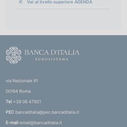
Vai al livello superiore 
AGENDA
F
o
o
(
t
t
e
via Nazionale 91
o
r
00184 Roma
r
n
Tel
+39 06 47921
a
PEC
bancaditalia@pec.bancaditalia.it
a
l
E-mail
email@bancaditalia.it