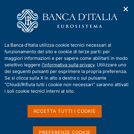
✕
H
A
o
C
p
m
e
r
e
r
i
p
c
Home
/
Media
/
Agenda
/
Incontri con la Banca d'Italia
m
a
a
e
g
n
I
La Banca d'Italia utilizza cookie tecnici necessari al
n
e
e
Incontri con la Banca
n
funzionamento del sito e cookie di terze parti: per
u
l
d
f
maggiori informazioni e per sapere come abilitarli in modo
d'Italia
i
s
o
selettivo leggere
l'informativa sulla privacy
. Utilizzare uno
n
i
r
dei seguenti pulsanti per esprimere la propria preferenza.
a
t
m
Se si clicca sulla X in alto a destra o sul pulsante
v
o
23 OTTOBRE 2018
i
a
“Chiudi/Rifiuta tutti i cookie non necessari” saranno attivati
BANCA D'ITALIA - SEDE DI NAPOLI
g
t
i soli cookie tecnici interni al sito.
a
i
z
v
i
Condividi
S
a
o
ACCETTA TUTTI I COOKIE
t
n
s
a
e
u
m
i
PREFERENZE COOKIE
p