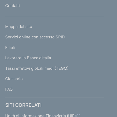
l
Contatti
'
h
o
L
Mappa del sito
m
I
e
Servizi online con accesso SPID
N
p
K
Filiali
a
U
g
Lavorare in Banca d'Italia
T
e
I
Tassi effettivi globali medi (TEGM)
)
L
Glossario
I
FAQ
SITI CORRELATI
Unità di Informazione Finanziaria (UIF)