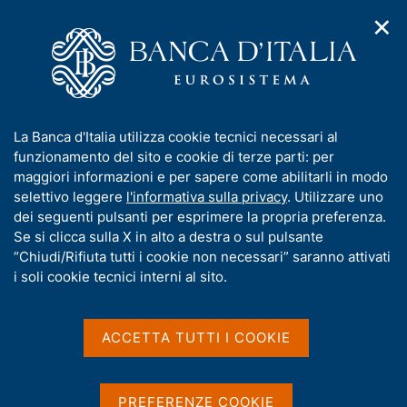
✕
H
A
o
C
p
m
e
r
e
r
i
p
c
Home
/
Media
/
Agenda
/
m
a
a
The Seventh Public Investors Conference BIS / World Bank /
e
g
n
Bank of Canada / Banca d'Italia
I
La Banca d'Italia utilizza cookie tecnici necessari al
n
e
e
n
funzionamento del sito e cookie di terze parti: per
u
l
d
f
maggiori informazioni e per sapere come abilitarli in modo
i
s
The Seventh Public
o
selettivo leggere
l'informativa sulla privacy
. Utilizzare uno
n
i
r
dei seguenti pulsanti per esprimere la propria preferenza.
a
Investors Conference BIS /
t
m
Se si clicca sulla X in alto a destra o sul pulsante
v
o
World Bank / Bank of
i
a
“Chiudi/Rifiuta tutti i cookie non necessari” saranno attivati
g
t
i soli cookie tecnici interni al sito.
Canada / Banca d'Italia
a
i
z
v
i
a
o
ACCETTA TUTTI I COOKIE
22 OTTOBRE 2018 - 23 OTTOBRE 2018
n
s
BANCA D'ITALIA - ROMA
e
u
i
PREFERENZE COOKIE