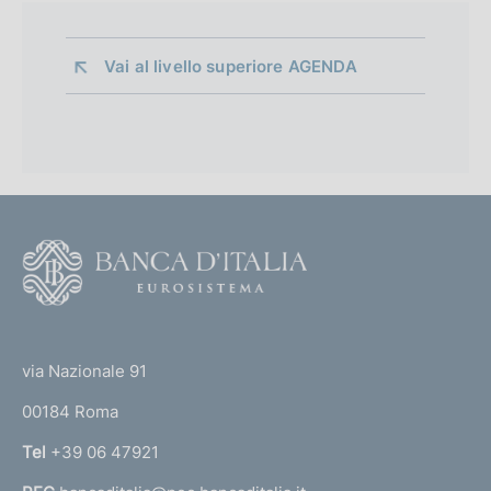
Vai al livello superiore 
AGENDA
F
o
o
(
t
t
e
via Nazionale 91
o
r
00184 Roma
r
n
Tel
+39 06 47921
a