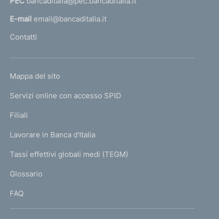
PEC
bancaditalia@pec.bancaditalia.it
a
l
E-mail
email@bancaditalia.it
l
Contatti
'
h
o
L
Mappa del sito
m
I
e
Servizi online con accesso SPID
N
p
K
Filiali
a
U
g
Lavorare in Banca d'Italia
T
e
I
Tassi effettivi globali medi (TEGM)
)
L
Glossario
I
FAQ