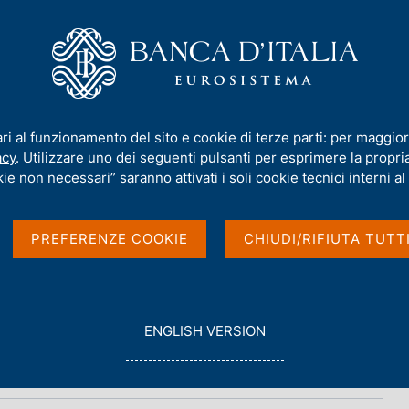
iamo
Compiti
Servizi al cittadino
Pubbli
ari al funzionamento del sito e cookie di terze parti: per maggior
acy
. Utilizzare uno dei seguenti pulsanti per esprimere la propria 
ie non necessari” saranno attivati i soli cookie tecnici interni al 
PREFERENZE COOKIE
CHIUDI/RIFIUTA TUTT
G
ENGLISH VERSION
O
T
O