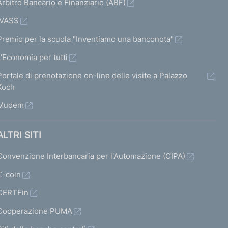
Arbitro Bancario e Finanziario (ABF)
IVASS
Premio per la scuola "Inventiamo una banconota"
L'Economia per tutti
Portale di prenotazione on-line delle visite a Palazzo
Koch
Mudem
ALTRI SITI
Convenzione Interbancaria per l'Automazione (CIPA)
€-coin
CERTFin
Cooperazione PUMA