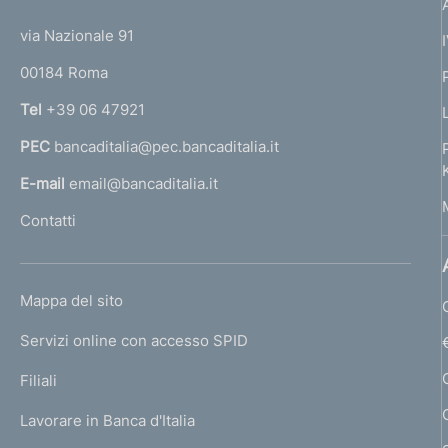
t
t
e
via Nazionale 91
o
r
00184 Roma
r
n
Tel
+39 06 47921
a
PEC
bancaditalia@pec.bancaditalia.it
a
l
E-mail
email@bancaditalia.it
l
Contatti
'
h
o
L
Mappa del sito
m
I
e
Servizi online con accesso SPID
N
p
K
Filiali
a
U
g
Lavorare in Banca d'Italia
T
e