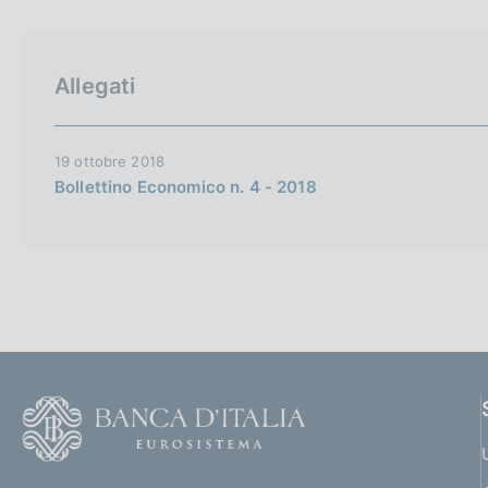
p
c
a
o
l
o
a
k
Allegati
p
i
a
e
g
i
:
19 ottobre 2018
n
Bollettino Economico n. 4 - 2018
a
F
o
o
(