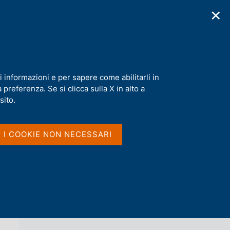
✕
cazioni
Statistiche
Media
|
IT
C
e
r
c
a
i informazioni e per sapere come abilitarli in
n
preferenza. Se si clicca sulla X in alto a
e
l
sito.
Vai al livello superiore 
AGENDA
s
i
t
I I COOKIE NON NECESSARI
o