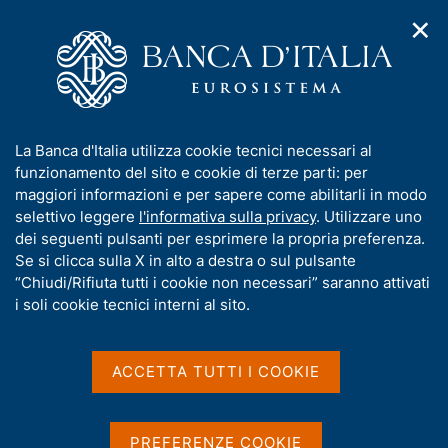
✕
H
A
o
C
p
m
e
r
e
r
i
p
c
Home
/
Media
/
Agenda
/
m
a
a
L'educazione finanziaria, assicurativa e previdenziale in Italia
e
g
n
I
La Banca d'Italia utilizza cookie tecnici necessari al
n
e
e
n
funzionamento del sito e cookie di terze parti: per
u
l
d
L'educazione finanziaria,
f
maggiori informazioni e per sapere come abilitarli in modo
i
s
o
selettivo leggere
l'informativa sulla privacy
. Utilizzare uno
assicurativa e
n
i
r
dei seguenti pulsanti per esprimere la propria preferenza.
a
t
previdenziale in Italia
m
Se si clicca sulla X in alto a destra o sul pulsante
v
o
i
a
“Chiudi/Rifiuta tutti i cookie non necessari” saranno attivati
g
t
i soli cookie tecnici interni al sito.
a
i
01 OTTOBRE 2018
z
BANCA D'ITALIA - CENTRO CONVEGNI CARLO AZEGLIO
v
i
CIAMPI, VIA NAZIONALE, 190 - ROMA
a
o
ACCETTA TUTTI I COOKIE
n
s
e
u
Condividi
S
i
PREFERENZE COOKIE