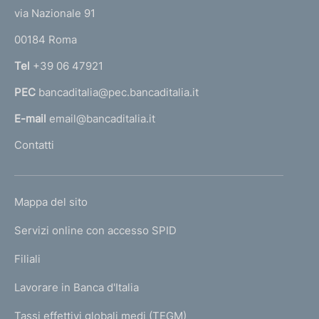
t
e
via Nazionale 91
o
r
00184 Roma
r
n
Tel
+39 06 47921
a
PEC
bancaditalia@pec.bancaditalia.it
a
l
E-mail
email@bancaditalia.it
l
Contatti
'
h
o
L
Mappa del sito
m
I
e
Servizi online con accesso SPID
N
p
K
Filiali
a
U
g
Lavorare in Banca d'Italia
T
e
I
Tassi effettivi globali medi (TEGM)
)