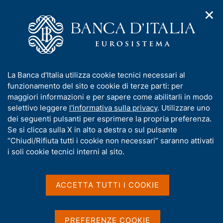
✕
H
A
o
C
p
m
e
r
e
r
i
p
c
Home
/
Media
/
Agenda
/
Mercato finanziario
m
a
a
e
g
n
I
La Banca d'Italia utilizza cookie tecnici necessari al
n
e
e
Mercato finanziario
n
funzionamento del sito e cookie di terze parti: per
u
l
d
f
maggiori informazioni e per sapere come abilitarli in modo
i
s
o
selettivo leggere
l'informativa sulla privacy
. Utilizzare uno
n
i
r
dei seguenti pulsanti per esprimere la propria preferenza.
17 AGOSTO 2018
a
t
BANCA D'ITALIA - ROMA
m
Se si clicca sulla X in alto a destra o sul pulsante
v
o
i
a
“Chiudi/Rifiuta tutti i cookie non necessari” saranno attivati
g
t
i soli cookie tecnici interni al sito.
a
Condividi
i
S
z
v
t
i
a
a
o
ACCETTA TUTTI I COOKIE
n
m
s
e
p
u
a
i
PREFERENZE COOKIE