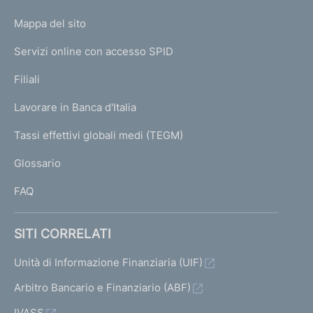
o
L
Mappa del sito
m
I
e
Servizi online con accesso SPID
N
p
K
Filiali
a
U
g
Lavorare in Banca d'Italia
T
e
I
Tassi effettivi globali medi (TEGM)
)
L
Glossario
I
FAQ
SITI CORRELATI
Unità di Informazione Finanziaria (UIF)
Arbitro Bancario e Finanziario (ABF)
IVASS