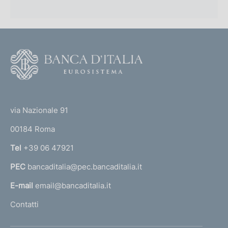
F
o
o
(
t
t
e
via Nazionale 91
o
r
00184 Roma
r
n
Tel
+39 06 47921
a
PEC
bancaditalia@pec.bancaditalia.it
a
l
E-mail
email@bancaditalia.it
l
Contatti
'
h