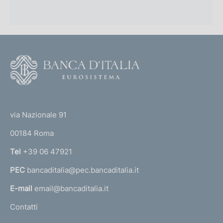
F
o
o
(
t
t
e
via Nazionale 91
o
r
00184 Roma
r
n
Tel
+39 06 47921
a
PEC
bancaditalia@pec.bancaditalia.it
a
l
E-mail
email@bancaditalia.it
l
Contatti
'