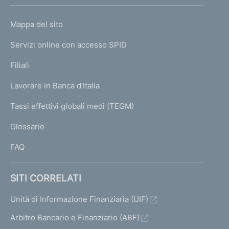
h
o
L
Mappa del sito
m
I
e
Servizi online con accesso SPID
N
p
K
Filiali
a
U
g
Lavorare in Banca d'Italia
T
e
I
Tassi effettivi globali medi (TEGM)
)
L
Glossario
I
FAQ
SITI CORRELATI
Unità di Informazione Finanziaria (UIF)
Arbitro Bancario e Finanziario (ABF)