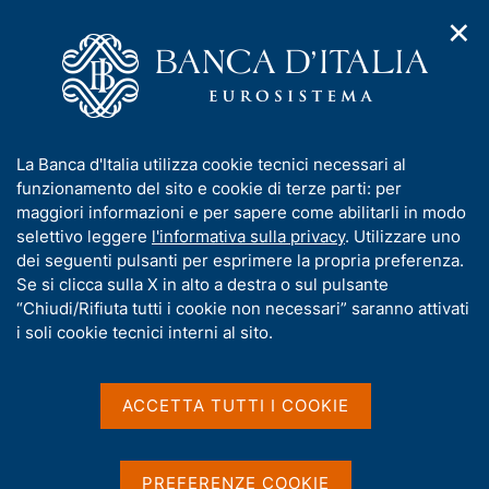
✕
H
A
o
C
p
m
e
r
e
r
i
p
c
Home
/
Media
/
Agenda
/
L'economia italiana in breve
m
a
a
e
g
n
I
La Banca d'Italia utilizza cookie tecnici necessari al
n
e
e
L'economia italiana in
n
funzionamento del sito e cookie di terze parti: per
u
l
d
f
maggiori informazioni e per sapere come abilitarli in modo
breve
i
s
o
selettivo leggere
l'informativa sulla privacy
. Utilizzare uno
n
i
r
dei seguenti pulsanti per esprimere la propria preferenza.
a
t
m
Se si clicca sulla X in alto a destra o sul pulsante
v
o
10 LUGLIO 2018
i
a
“Chiudi/Rifiuta tutti i cookie non necessari” saranno attivati
BANCA D'ITALIA - ROMA
g
t
i soli cookie tecnici interni al sito.
a
i
z
v
i
Condividi
S
a
o
ACCETTA TUTTI I COOKIE
t
n
s
a
e
u
m
i
PREFERENZE COOKIE
p