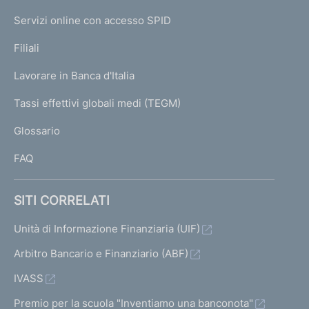
I
e
Servizi online con accesso SPID
N
p
K
Filiali
a
U
g
Lavorare in Banca d'Italia
T
e
I
Tassi effettivi globali medi (TEGM)
)
L
Glossario
I
FAQ
SITI CORRELATI
Unità di Informazione Finanziaria (UIF)
Arbitro Bancario e Finanziario (ABF)
IVASS
Premio per la scuola "Inventiamo una banconota"