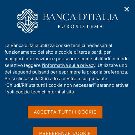
✕
H
A
o
C
p
m
e
r
e
r
i
p
c
Home
/
Media
/
Agenda
/
Relazione annuale sul 2017
m
a
a
e
g
n
I
La Banca d'Italia utilizza cookie tecnici necessari al
n
e
e
Relazione annuale sul 2017
n
funzionamento del sito e cookie di terze parti: per
u
l
d
f
maggiori informazioni e per sapere come abilitarli in modo
i
s
o
selettivo leggere
l'informativa sulla privacy
. Utilizzare uno
n
i
r
dei seguenti pulsanti per esprimere la propria preferenza.
29 MAGGIO 2018
a
t
BANCA D'ITALIA - ROMA
m
Se si clicca sulla X in alto a destra o sul pulsante
v
o
i
a
“Chiudi/Rifiuta tutti i cookie non necessari” saranno attivati
g
t
i soli cookie tecnici interni al sito.
a
Condividi
i
S
z
v
t
i
a
a
o
ACCETTA TUTTI I COOKIE
n
m
s
e
p
u
a
i
PREFERENZE COOKIE