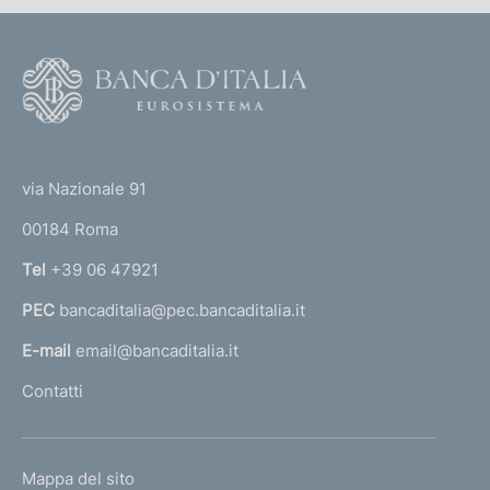
F
o
o
(
t
t
e
via Nazionale 91
o
r
00184 Roma
r
n
Tel
+39 06 47921
a
PEC
bancaditalia@pec.bancaditalia.it
a
l
E-mail
email@bancaditalia.it
l
Contatti
'
h
o
L
Mappa del sito
m