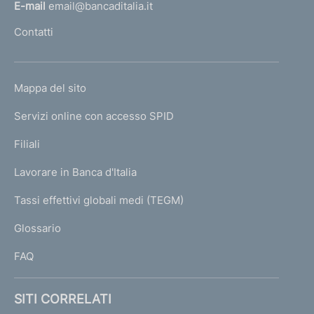
l
E-mail
email@bancaditalia.it
l
Contatti
'
h
o
L
Mappa del sito
m
I
e
Servizi online con accesso SPID
N
p
K
Filiali
a
U
g
Lavorare in Banca d'Italia
T
e
I
Tassi effettivi globali medi (TEGM)
)
L
Glossario
I
FAQ
SITI CORRELATI