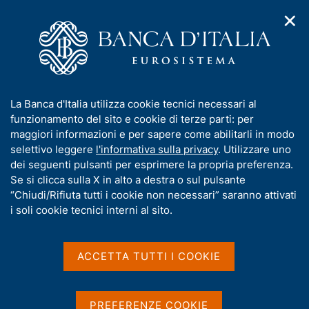
✕
H
A
o
C
p
m
e
r
e
r
i
p
c
Home
/
Media
/
Agenda
/
m
a
a
Sondaggio congiunturale sul mercato delle abitazioni in Italia
e
g
n
I
La Banca d'Italia utilizza cookie tecnici necessari al
n
e
e
n
funzionamento del sito e cookie di terze parti: per
u
l
d
Sondaggio congiunturale
f
maggiori informazioni e per sapere come abilitarli in modo
i
s
o
selettivo leggere
l'informativa sulla privacy
. Utilizzare uno
sul mercato delle abitazioni
n
i
r
dei seguenti pulsanti per esprimere la propria preferenza.
a
t
in Italia
m
Se si clicca sulla X in alto a destra o sul pulsante
v
o
i
a
“Chiudi/Rifiuta tutti i cookie non necessari” saranno attivati
g
t
i soli cookie tecnici interni al sito.
a
i
18 MAGGIO 2018
z
BANCA D'ITALIA - ROMA
v
i
a
o
ACCETTA TUTTI I COOKIE
n
s
e
Condividi
u
S
i
t
PREFERENZE COOKIE