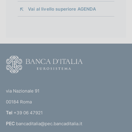
Vai al livello superiore 
AGENDA
F
o
o
(
t
t
e
via Nazionale 91
o
r
00184 Roma
r
n
Tel
+39 06 47921
a
PEC
bancaditalia@pec.bancaditalia.it
a