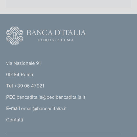
F
o
o
(
t
t
e
via Nazionale 91
o
r
00184 Roma
r
n
Tel
+39 06 47921
a
PEC
bancaditalia@pec.bancaditalia.it
a
l
E-mail
email@bancaditalia.it
l
Contatti
'
h