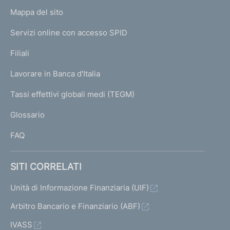
o
L
Mappa del sito
m
I
e
Servizi online con accesso SPID
N
p
K
Filiali
a
U
g
Lavorare in Banca d'Italia
T
e
I
Tassi effettivi globali medi (TEGM)
)
L
Glossario
I
FAQ
SITI CORRELATI
Unità di Informazione Finanziaria (UIF)
Arbitro Bancario e Finanziario (ABF)
IVASS