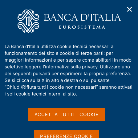
✕
H
A
o
C
p
m
e
r
e
r
i
p
c
Home
/
Media
/
Agenda
/
Turismo internazionale dell'Italia
m
a
a
e
g
n
I
La Banca d'Italia utilizza cookie tecnici necessari al
n
e
e
Turismo internazionale
n
funzionamento del sito e cookie di terze parti: per
u
l
d
f
maggiori informazioni e per sapere come abilitarli in modo
dell'Italia
i
s
o
selettivo leggere
l'informativa sulla privacy
. Utilizzare uno
n
i
r
dei seguenti pulsanti per esprimere la propria preferenza.
a
t
m
Se si clicca sulla X in alto a destra o sul pulsante
v
o
11 MAGGIO 2018
i
a
“Chiudi/Rifiuta tutti i cookie non necessari” saranno attivati
BANCA D'ITALIA - ROMA
g
t
i soli cookie tecnici interni al sito.
a
i
z
v
i
Condividi
S
a
o
ACCETTA TUTTI I COOKIE
t
n
s
a
e
u
m
i
PREFERENZE COOKIE
p