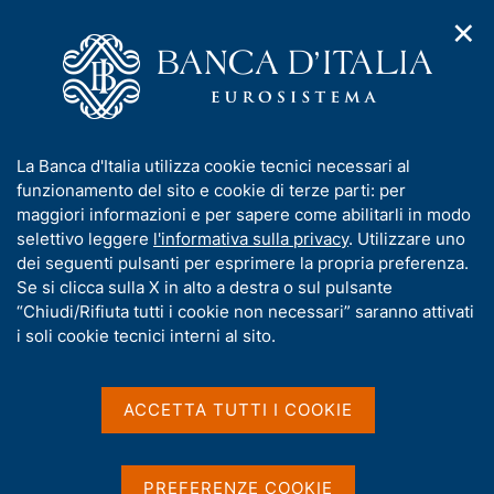
✕
H
A
o
C
p
m
e
r
e
r
i
p
c
Home
/
Media
/
Agenda
/
Banche e moneta: serie nazionali
m
a
a
e
g
n
I
La Banca d'Italia utilizza cookie tecnici necessari al
n
e
e
Banche e moneta: serie
n
funzionamento del sito e cookie di terze parti: per
u
l
d
f
maggiori informazioni e per sapere come abilitarli in modo
nazionali
i
s
o
selettivo leggere
l'informativa sulla privacy
. Utilizzare uno
n
i
r
dei seguenti pulsanti per esprimere la propria preferenza.
a
t
m
Se si clicca sulla X in alto a destra o sul pulsante
v
o
11 APRILE 2018
i
a
“Chiudi/Rifiuta tutti i cookie non necessari” saranno attivati
BANCA D'ITALIA - ROMA
g
t
i soli cookie tecnici interni al sito.
a
i
z
v
i
Condividi
S
a
o
ACCETTA TUTTI I COOKIE
t
n
s
a
e
u
m
i
PREFERENZE COOKIE
p