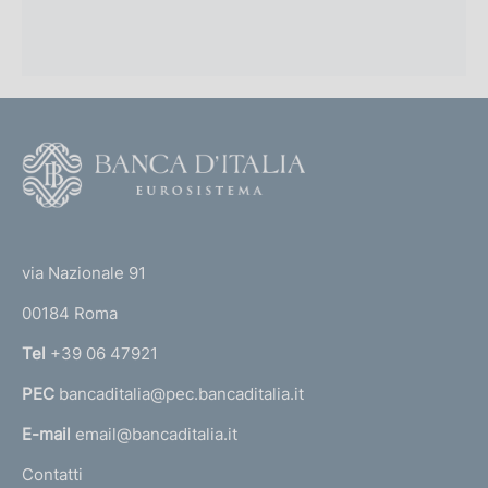
F
o
o
(
t
t
e
via Nazionale 91
o
r
00184 Roma
r
n
Tel
+39 06 47921
a
PEC
bancaditalia@pec.bancaditalia.it
a
l
E-mail
email@bancaditalia.it
l
Contatti
'