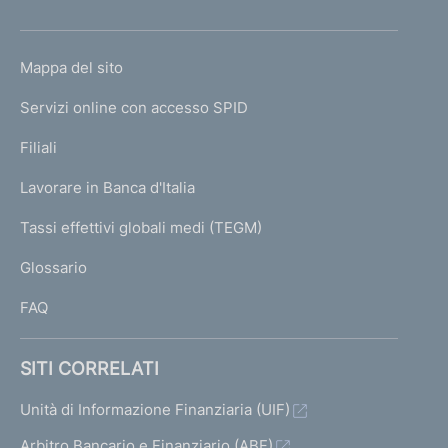
h
o
L
Mappa del sito
m
I
e
Servizi online con accesso SPID
N
p
K
Filiali
a
U
g
Lavorare in Banca d'Italia
T
e
I
Tassi effettivi globali medi (TEGM)
)
L
Glossario
I
FAQ
SITI CORRELATI
Unità di Informazione Finanziaria (UIF)
Arbitro Bancario e Finanziario (ABF)