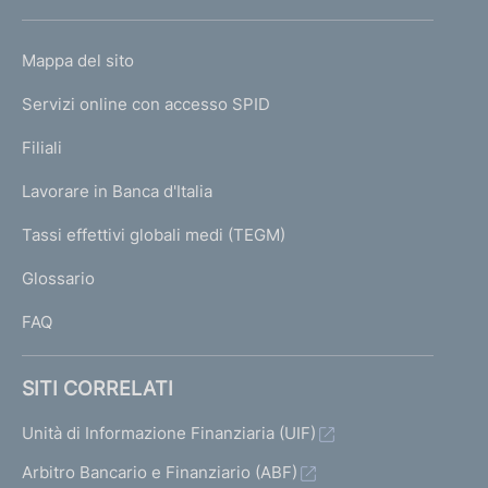
h
o
L
Mappa del sito
m
I
e
Servizi online con accesso SPID
N
p
K
Filiali
a
U
g
Lavorare in Banca d'Italia
T
e
I
Tassi effettivi globali medi (TEGM)
)
L
Glossario
I
FAQ
SITI CORRELATI
Unità di Informazione Finanziaria (UIF)
Arbitro Bancario e Finanziario (ABF)