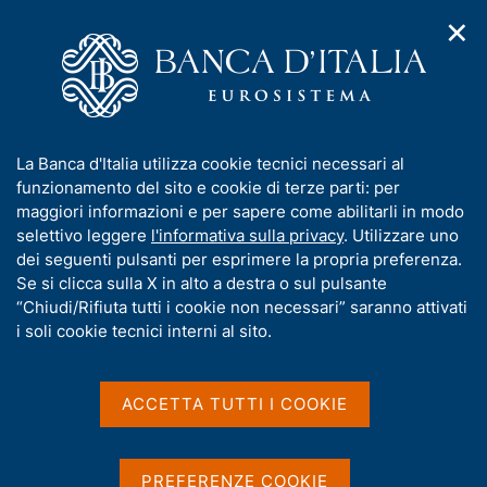
✕
H
A
o
C
p
m
e
r
e
r
i
p
c
Home
/
Media
/
Agenda
/
m
a
a
Il Vice Direttore Generale Fabio Panetta interviene a Milano al
e
g
n
Convegno in memoria di Giacomo Vaciago "Un futuro per
I
La Banca d'Italia utilizza cookie tecnici necessari al
n
e
e
l'Europa"
n
funzionamento del sito e cookie di terze parti: per
u
l
d
f
maggiori informazioni e per sapere come abilitarli in modo
i
s
o
selettivo leggere
l'informativa sulla privacy
. Utilizzare uno
n
i
Il Vice Direttore Generale
r
dei seguenti pulsanti per esprimere la propria preferenza.
a
t
m
Se si clicca sulla X in alto a destra o sul pulsante
v
Fabio Panetta interviene a
o
i
a
“Chiudi/Rifiuta tutti i cookie non necessari” saranno attivati
g
Milano al Convegno in
t
i soli cookie tecnici interni al sito.
a
i
memoria di Giacomo
z
v
i
Vaciago "Un futuro per
a
o
ACCETTA TUTTI I COOKIE
n
s
l'Europa"
e
u
i
PREFERENZE COOKIE