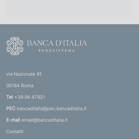
F
o
o
(
t
t
e
via Nazionale 91
o
r
00184 Roma
r
n
Tel
+39 06 47921
a
PEC
bancaditalia@pec.bancaditalia.it
a
l
E-mail
email@bancaditalia.it
l
Contatti
'