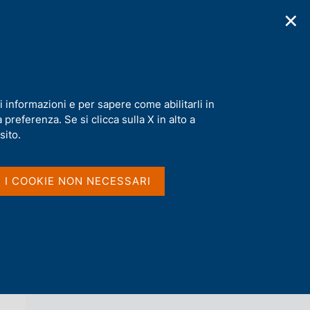
✕
cazioni
Statistiche
Media
|
IT
C
e
r
c
 - Roma, 5-6 aprile 2018
a
i informazioni e per sapere come abilitarli in
n
preferenza. Se si clicca sulla X in alto a
e
l
sito.
Vai al livello superiore 
AGENDA
s
i
t
I I COOKIE NON NECESSARI
o