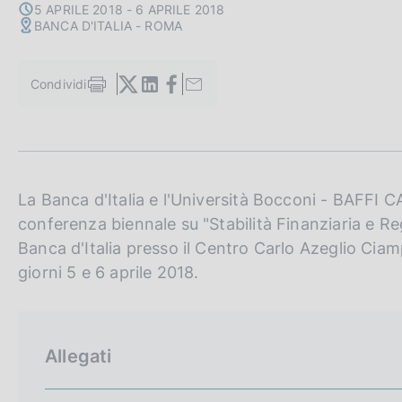
c
5 APRILE 2018 - 6 APRILE 2018
BANCA D'ITALIA - ROMA
o
o
k
Condividi
i
S
e
t
a
:
m
p
a
l
La Banca d'Italia e l'Università Bocconi - BAFFI 
a
conferenza biennale su "Stabilità Finanziaria e R
p
Banca d'Italia presso il Centro Carlo Azeglio Ciam
a
g
giorni 5 e 6 aprile 2018.
i
n
a
Allegati