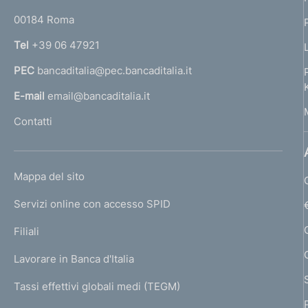
o
r
00184 Roma
r
n
Tel
+39 06 47921
a
PEC
bancaditalia@pec.bancaditalia.it
a
l
E-mail
email@bancaditalia.it
l
Contatti
'
h
o
L
Mappa del sito
m
I
e
Servizi online con accesso SPID
N
p
K
Filiali
a
U
g
Lavorare in Banca d'Italia
T
e
I
Tassi effettivi globali medi (TEGM)
)
L