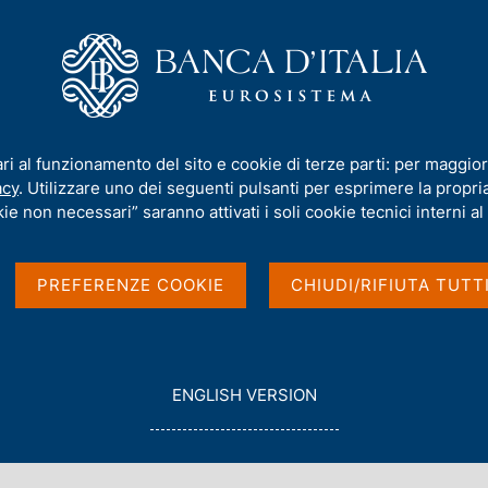
iamo
Compiti
Servizi al cittadino
Pubbli
BAFFI CAREFIN: "Conferenza su Stabilità Finanziaria e Regolamentazione"
ari al funzionamento del sito e cookie di terze parti: per maggior
acy
. Utilizzare uno dei seguenti pulsanti per esprimere la propria 
rsità Bocconi - BAFFI
ie non necessari” saranno attivati i soli cookie tecnici interni al 
su Stabilità
PREFERENZE COOKIE
CHIUDI/RIFIUTA TUTT
entazione" - Roma, 5-
G
ENGLISH VERSION
O
T
O