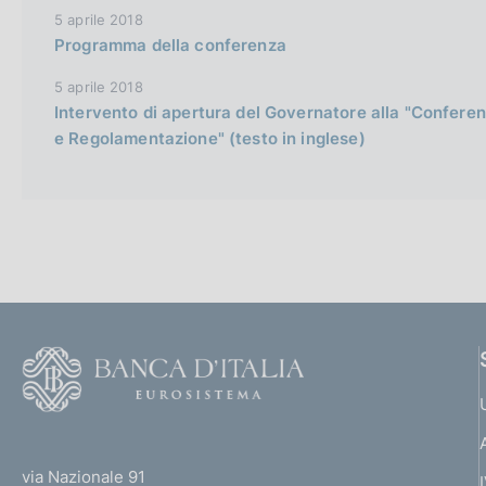
5 aprile 2018
Programma della conferenza
5 aprile 2018
Intervento di apertura del Governatore alla "Conferenz
e Regolamentazione" (testo in inglese)
F
o
o
(
t
t
e
via Nazionale 91