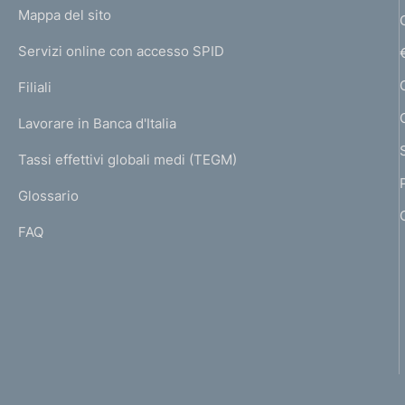
L
Mappa del sito
m
I
e
Servizi online con accesso SPID
N
p
K
Filiali
a
U
g
Lavorare in Banca d'Italia
T
e
I
Tassi effettivi globali medi (TEGM)
)
L
Glossario
I
FAQ