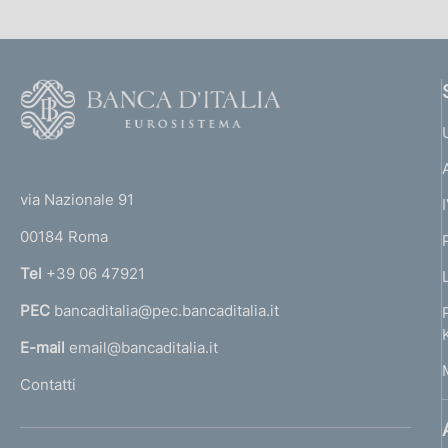
F
o
o
(
t
t
e
via Nazionale 91
o
r
00184 Roma
r
n
Tel
+39 06 47921
a
PEC
bancaditalia@pec.bancaditalia.it
a
l
E-mail
email@bancaditalia.it
l
Contatti
'
h
o