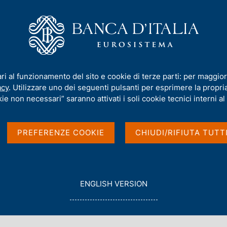
iamo
Compiti
Servizi al cittadino
Pubbli
oni e rischiosità del credito per settori e territori
ari al funzionamento del sito e cookie di terze parti: per maggior
acy
. Utilizzare uno dei seguenti pulsanti per esprimere la propria 
inanziarie: condizioni
ie non necessari” saranno attivati i soli cookie tecnici interni al 
to per settori e
PREFERENZE COOKIE
CHIUDI/RIFIUTA TUTT
G
ENGLISH VERSION
O
T
O