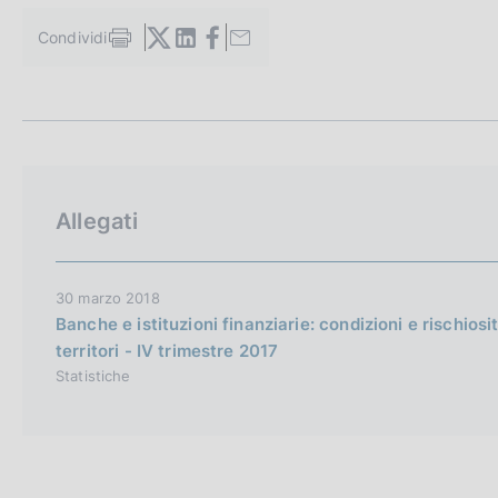
c
o
Condividi
S
o
t
k
a
i
m
e
p
a
:
l
a
Allegati
p
a
g
i
30 marzo 2018
n
Banche e istituzioni finanziarie: condizioni e rischiosi
a
territori - IV trimestre 2017
Statistiche