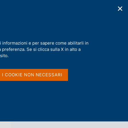
✕
cazioni
Statistiche
Media
|
IT
C
e
r
c
a
i informazioni e per sapere come abilitarli in
n
preferenza. Se si clicca sulla X in alto a
e
l
sito.
Vai al livello superiore 
AGENDA
s
i
t
I I COOKIE NON NECESSARI
o