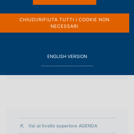
c
a
o
l
o
a
CHIUDI/RIFIUTA TUTTI I COOKIE NON
Allegati
p
k
NECESSARI
a
i
g
e
i
:
28 febbraio 2018
n
Debito delle Amministrazioni locali
PDF 3 MB
a
G
ENGLISH VERSION
- dicembre 2017
O
Statistiche
T
O
Vai al livello superiore 
AGENDA