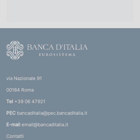
F
o
o
(
t
t
e
via Nazionale 91
o
r
00184 Roma
r
n
Tel
+39 06 47921
a
PEC
bancaditalia@pec.bancaditalia.it
a
l
E-mail
email@bancaditalia.it
l
Contatti
'