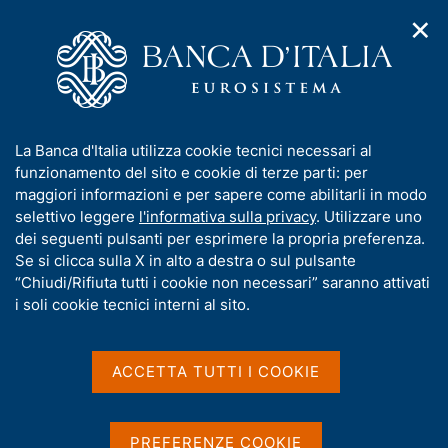
✕
H
A
o
C
p
m
e
r
e
r
i
p
c
Home
/
Media
/
Agenda
/
Indicatore €-coin
m
a
a
e
g
n
I
La Banca d'Italia utilizza cookie tecnici necessari al
n
e
e
Indicatore €-coin
n
funzionamento del sito e cookie di terze parti: per
u
l
d
f
maggiori informazioni e per sapere come abilitarli in modo
i
s
o
selettivo leggere
l'informativa sulla privacy
. Utilizzare uno
n
i
r
dei seguenti pulsanti per esprimere la propria preferenza.
31 GENNAIO 2018
a
t
BANCA D'ITALIA - ROMA
m
Se si clicca sulla X in alto a destra o sul pulsante
v
o
i
a
“Chiudi/Rifiuta tutti i cookie non necessari” saranno attivati
g
t
i soli cookie tecnici interni al sito.
a
Condividi
i
S
z
v
t
i
a
a
o
ACCETTA TUTTI I COOKIE
n
m
s
e
p
u
a
i
PREFERENZE COOKIE