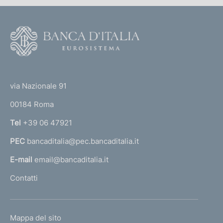
F
o
o
(
t
t
e
via Nazionale 91
o
r
00184 Roma
r
n
Tel
+39 06 47921
a
PEC
bancaditalia@pec.bancaditalia.it
a
l
E-mail
email@bancaditalia.it
l
Contatti
'
h
o
L
Mappa del sito
m