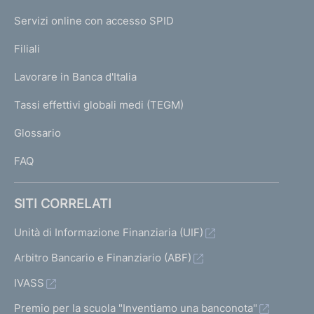
I
e
Servizi online con accesso SPID
N
p
K
Filiali
a
U
g
Lavorare in Banca d'Italia
T
e
I
Tassi effettivi globali medi (TEGM)
)
L
Glossario
I
FAQ
SITI CORRELATI
Unità di Informazione Finanziaria (UIF)
Arbitro Bancario e Finanziario (ABF)
IVASS
Premio per la scuola "Inventiamo una banconota"