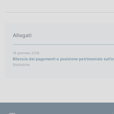
t
c
a
o
m
o
p
k
a
i
l
e
a
Allegati
p
:
a
g
i
19 gennaio 2018
n
Bilancia dei pagamenti e posizione patrimoniale sull
a
Statistiche