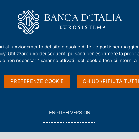
iamo
Compiti
Servizi al cittadino
Pubbli
imoniale sull'estero
ari al funzionamento del sito e cookie di terze parti: per maggior
acy
. Utilizzare uno dei seguenti pulsanti per esprimere la propria 
i e posizione
ie non necessari” saranno attivati i soli cookie tecnici interni al 
ro
PREFERENZE COOKIE
CHIUDI/RIFIUTA TUTT
G
ENGLISH VERSION
O
T
O