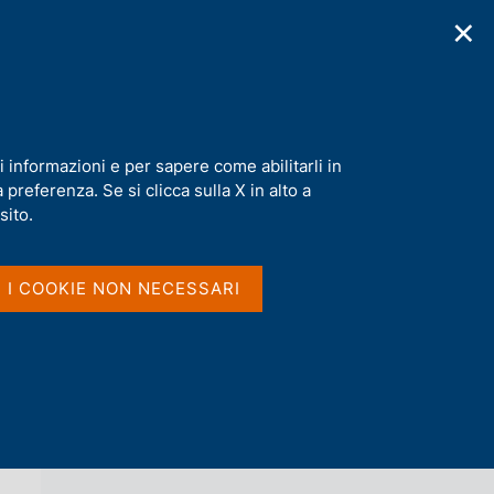
✕
cazioni
Statistiche
Media
|
IT
C
e
r
c
a
i informazioni e per sapere come abilitarli in
n
preferenza. Se si clicca sulla X in alto a
e
l
sito.
Vai al livello superiore 
AGENDA
s
i
t
I I COOKIE NON NECESSARI
o