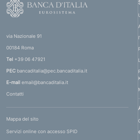
F
o
o
(
t
t
e
via Nazionale 91
o
r
00184 Roma
r
n
Tel
+39 06 47921
a
PEC
bancaditalia@pec.bancaditalia.it
a
l
E-mail
email@bancaditalia.it
l
Contatti
'
h
o
L
Mappa del sito
m
I
e
Servizi online con accesso SPID
N
p