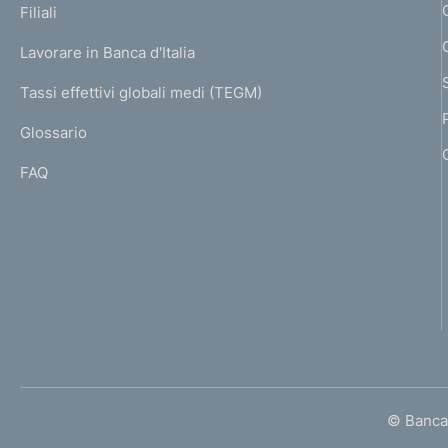
K
Filiali
a
U
g
Lavorare in Banca d'Italia
T
e
I
Tassi effettivi globali medi (TEGM)
)
L
Glossario
I
FAQ
© Banca 