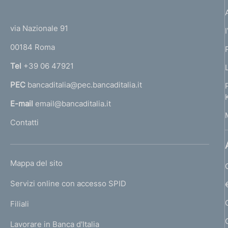
(
t
t
e
via Nazionale 91
o
r
00184 Roma
r
n
Tel
+39 06 47921
a
PEC
bancaditalia@pec.bancaditalia.it
a
l
E-mail
email@bancaditalia.it
l
Contatti
'
h
o
L
Mappa del sito
m
I
e
Servizi online con accesso SPID
N
p
K
Filiali
a
U
g
Lavorare in Banca d'Italia