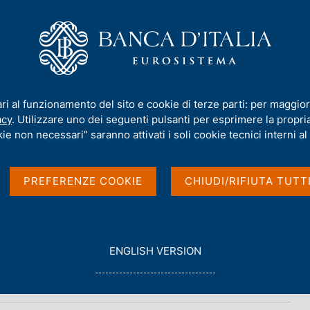
iamo
Compiti
Servizi al cittadino
Pubbli
ari al funzionamento del sito e cookie di terze parti: per maggior
acy
. Utilizzare uno dei seguenti pulsanti per esprimere la propria 
e nazionali
ie non necessari” saranno attivati i soli cookie tecnici interni al 
PREFERENZE COOKIE
CHIUDI/RIFIUTA TUTT
G
ENGLISH VERSION
O
T
O