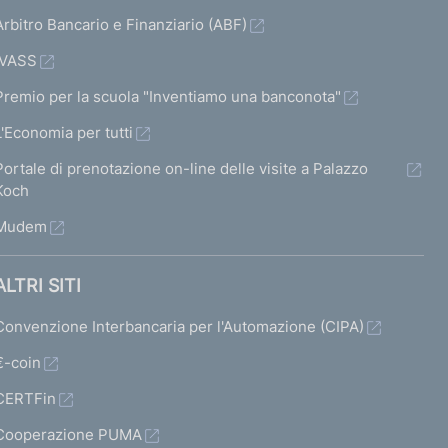
Arbitro Bancario e Finanziario (ABF)
IVASS
Premio per la scuola "Inventiamo una banconota"
L'Economia per tutti
Portale di prenotazione on-line delle visite a Palazzo
Koch
Mudem
ALTRI SITI
Convenzione Interbancaria per l'Automazione (CIPA)
€-coin
CERTFin
Cooperazione PUMA