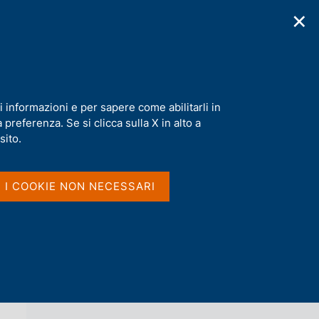
✕
cazioni
Statistiche
Media
|
IT
C
e
r
c
a
i informazioni e per sapere come abilitarli in
n
preferenza. Se si clicca sulla X in alto a
e
l
sito.
Vai al livello superiore 
AGENDA
s
i
t
I I COOKIE NON NECESSARI
o