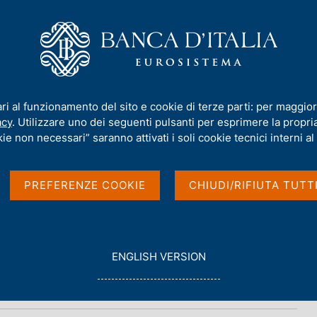
iamo
Compiti
Servizi al cittadino
Pubbli
ari al funzionamento del sito e cookie di terze parti: per maggior
acy
. Utilizzare uno dei seguenti pulsanti per esprimere la propria 
e nazionali
ie non necessari” saranno attivati i soli cookie tecnici interni al 
PREFERENZE COOKIE
CHIUDI/RIFIUTA TUTT
G
ENGLISH VERSION
O
T
O