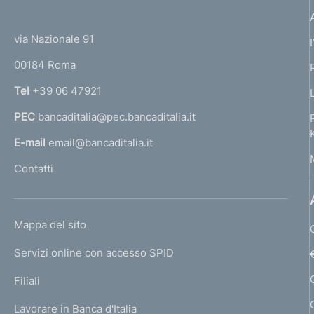
(
t
t
e
via Nazionale 91
o
r
00184 Roma
r
n
Tel
+39 06 47921
a
PEC
bancaditalia@pec.bancaditalia.it
a
l
E-mail
email@bancaditalia.it
l
Contatti
'
h
o
L
Mappa del sito
m
I
e
Servizi online con accesso SPID
N
p
K
Filiali
a
U
g
Lavorare in Banca d'Italia