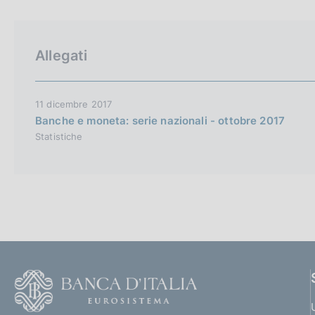
p
c
a
o
l
o
a
k
Allegati
p
i
a
e
g
i
:
11 dicembre 2017
n
Banche e moneta: serie nazionali - ottobre 2017
a
Statistiche
F
o
o