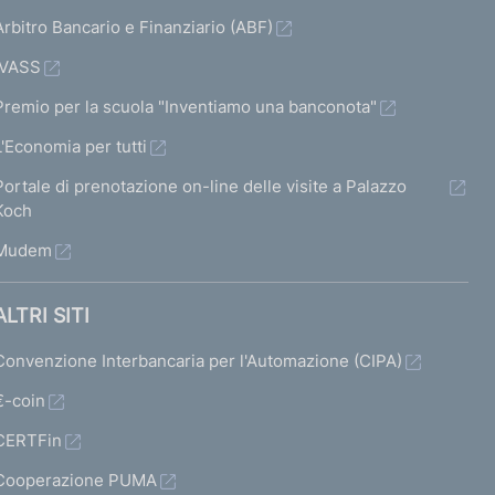
Arbitro Bancario e Finanziario (ABF)
IVASS
Premio per la scuola "Inventiamo una banconota"
L'Economia per tutti
Portale di prenotazione on-line delle visite a Palazzo
Koch
Mudem
ALTRI SITI
Convenzione Interbancaria per l'Automazione (CIPA)
€-coin
CERTFin
Cooperazione PUMA