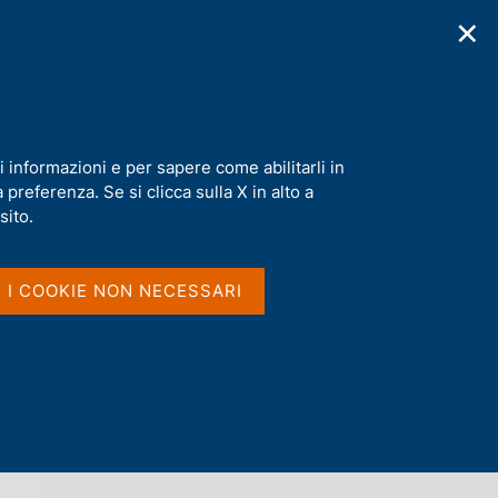
✕
cazioni
Statistiche
Media
|
IT
C
e
r
c
a
i informazioni e per sapere come abilitarli in
n
preferenza. Se si clicca sulla X in alto a
e
l
sito.
Vai al livello superiore 
AGENDA
s
i
t
I I COOKIE NON NECESSARI
o