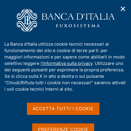
✕
H
A
o
C
p
m
e
r
e
r
i
p
c
Home
/
Media
/
Agenda
/
m
a
a
"La trasformazione digitale nell'Ecosistema dei pagamenti al
e
g
n
dettaglio". Conferenza Banca Centrale Europea - Banca d'Italia
I
La Banca d'Italia utilizza cookie tecnici necessari al
n
e
e
n
funzionamento del sito e cookie di terze parti: per
u
l
d
f
maggiori informazioni e per sapere come abilitarli in modo
i
s
"La trasformazione digitale
o
selettivo leggere
l'informativa sulla privacy
. Utilizzare uno
n
i
r
dei seguenti pulsanti per esprimere la propria preferenza.
a
nell'Ecosistema dei
t
m
Se si clicca sulla X in alto a destra o sul pulsante
v
o
pagamenti al dettaglio".
i
a
“Chiudi/Rifiuta tutti i cookie non necessari” saranno attivati
g
t
i soli cookie tecnici interni al sito.
Conferenza Banca Centrale
a
i
z
Europea - Banca d'Italia
v
i
a
o
ACCETTA TUTTI I COOKIE
n
s
e
u
30 NOVEMBRE 2017 - 1 DICEMBRE 2017
ROMA
i
PREFERENZE COOKIE