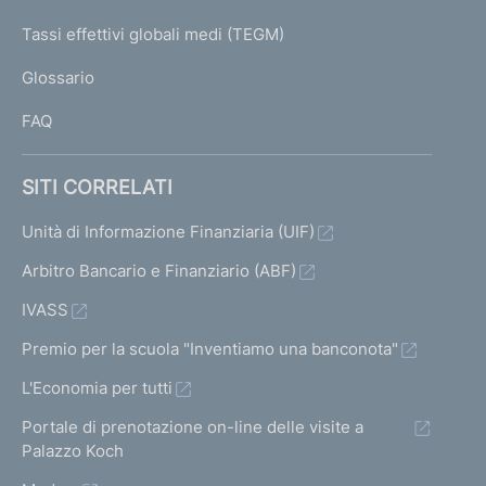
T
e
I
Tassi effettivi globali medi (TEGM)
)
L
Glossario
I
FAQ
SITI CORRELATI
Unità di Informazione Finanziaria (UIF)
Arbitro Bancario e Finanziario (ABF)
IVASS
Premio per la scuola "Inventiamo una banconota"
L'Economia per tutti
Portale di prenotazione on-line delle visite a
Palazzo Koch