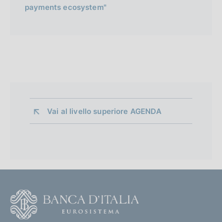
payments ecosystem"
Vai al livello superiore 
AGENDA
F
o
o