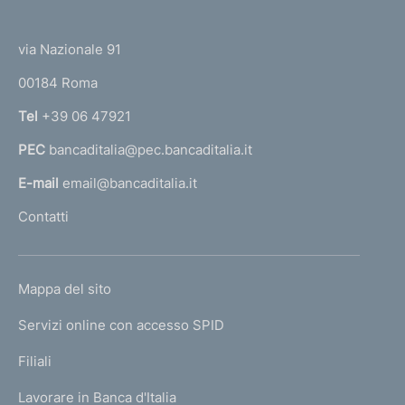
(
t
t
e
via Nazionale 91
o
r
00184 Roma
r
n
Tel
+39 06 47921
a
PEC
bancaditalia@pec.bancaditalia.it
a
l
E-mail
email@bancaditalia.it
l
Contatti
'
h
o
L
Mappa del sito
m
I
e
Servizi online con accesso SPID
N
p
K
Filiali
a
U
g
Lavorare in Banca d'Italia