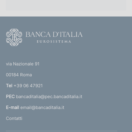
F
o
o
(
t
t
e
via Nazionale 91
o
r
00184 Roma
r
n
Tel
+39 06 47921
a
PEC
bancaditalia@pec.bancaditalia.it
a
l
E-mail
email@bancaditalia.it
l
Contatti
'
h