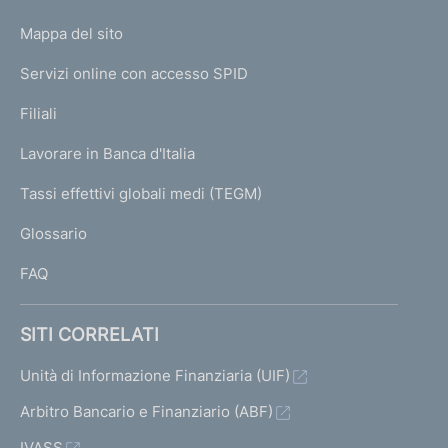
o
L
Mappa del sito
m
I
e
Servizi online con accesso SPID
N
p
K
Filiali
a
U
g
Lavorare in Banca d'Italia
T
e
I
Tassi effettivi globali medi (TEGM)
)
L
Glossario
I
FAQ
SITI CORRELATI
Unità di Informazione Finanziaria (UIF)
Arbitro Bancario e Finanziario (ABF)
IVASS