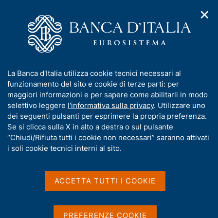
✕
H
A
o
C
p
m
e
r
e
r
i
p
c
Home
/
Media
/
Agenda
/
Bilancia della tecnologia
m
a
a
e
g
n
I
La Banca d'Italia utilizza cookie tecnici necessari al
n
e
e
Bilancia della tecnologia
n
funzionamento del sito e cookie di terze parti: per
u
l
d
f
maggiori informazioni e per sapere come abilitarli in modo
i
s
o
selettivo leggere
l'informativa sulla privacy
. Utilizzare uno
n
i
r
dei seguenti pulsanti per esprimere la propria preferenza.
18 OTTOBRE 2017
a
t
ROMA
m
Se si clicca sulla X in alto a destra o sul pulsante
v
o
i
a
“Chiudi/Rifiuta tutti i cookie non necessari” saranno attivati
g
t
i soli cookie tecnici interni al sito.
a
Condividi
i
S
z
v
t
i
a
a
o
ACCETTA TUTTI I COOKIE
n
m
s
e
p
u
a
i
PREFERENZE COOKIE