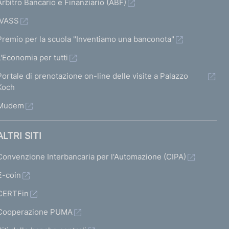
Arbitro Bancario e Finanziario (ABF)
IVASS
Premio per la scuola "Inventiamo una banconota"
L'Economia per tutti
Portale di prenotazione on-line delle visite a Palazzo
Koch
Mudem
ALTRI SITI
Convenzione Interbancaria per l'Automazione (CIPA)
€-coin
CERTFin
Cooperazione PUMA