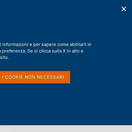
✕
cazioni
Statistiche
Media
|
IT
C
e
r
c
a
i informazioni e per sapere come abilitarli in
n
preferenza. Se si clicca sulla X in alto a
e
l
sito.
Vai al livello superiore 
AGENDA
s
i
t
I I COOKIE NON NECESSARI
o