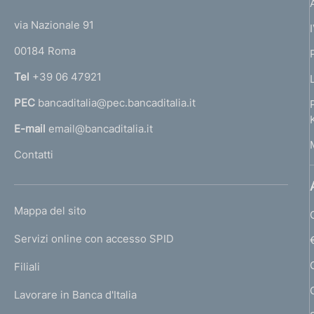
t
t
e
via Nazionale 91
o
r
00184 Roma
r
n
Tel
+39 06 47921
a
PEC
bancaditalia@pec.bancaditalia.it
a
l
E-mail
email@bancaditalia.it
l
Contatti
'
h
o
L
Mappa del sito
m
I
e
Servizi online con accesso SPID
N
p
K
Filiali
a
U
g
Lavorare in Banca d'Italia
T
e