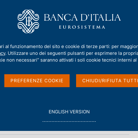
iamo
Compiti
Servizi al cittadino
Pubbli
ari al funzionamento del sito e cookie di terze parti: per maggior
acy
. Utilizzare uno dei seguenti pulsanti per esprimere la propria 
ie non necessari” saranno attivati i soli cookie tecnici interni al 
PREFERENZE COOKIE
CHIUDI/RIFIUTA TUTT
G
ENGLISH VERSION
O
T
O