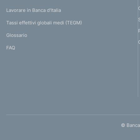
U
g
Lavorare in Banca d'Italia
T
e
I
Tassi effettivi globali medi (TEGM)
)
L
Glossario
I
FAQ
© Banca 