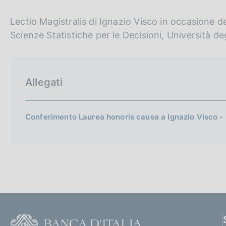
p
c
a
o
l
Lectio Magistralis di Ignazio Visco in occasione 
o
a
Scienze Statistiche per le Decisioni, Università deg
k
p
i
a
e
g
i
:
Allegati
n
a
Conferimento Laurea honoris causa a Ignazio Visco 
F