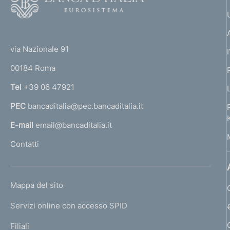
o
o
(
t
t
e
via Nazionale 91
o
r
00184 Roma
r
n
Tel
+39 06 47921
a
PEC
bancaditalia@pec.bancaditalia.it
a
l
E-mail
email@bancaditalia.it
l
Contatti
'
h
o
L
Mappa del sito
m
I
e
Servizi online con accesso SPID
N
p
K
Filiali
a