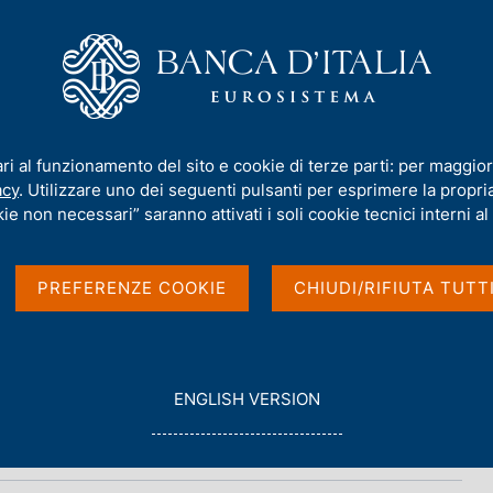
iamo
Compiti
Servizi al cittadino
Pubbli
ari al funzionamento del sito e cookie di terze parti: per maggior
acy
. Utilizzare uno dei seguenti pulsanti per esprimere la propria 
Ignazio Visco
ie non necessari” saranno attivati i soli cookie tecnici interni al 
PREFERENZE COOKIE
CHIUDI/RIFIUTA TUTT
G
ENGLISH VERSION
O
T
O