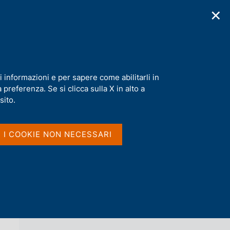
✕
cazioni
Statistiche
Media
|
IT
C
e
r
c
a
i informazioni e per sapere come abilitarli in
n
preferenza. Se si clicca sulla X in alto a
e
l
sito.
Vai al livello superiore 
AGENDA
s
i
t
I I COOKIE NON NECESSARI
o