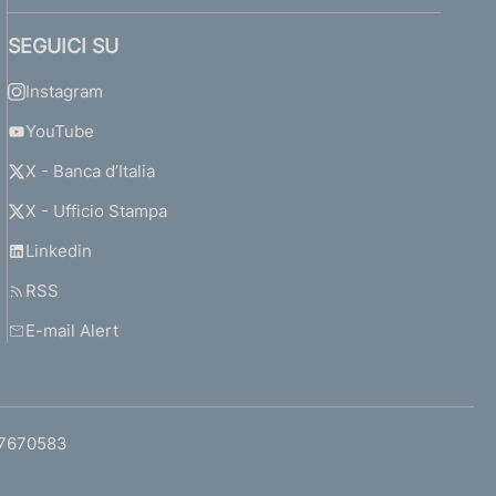
SEGUICI SU
Instagram
YouTube
X - Banca d’Italia
X - Ufficio Stampa
Linkedin
RSS
E-mail Alert
97670583