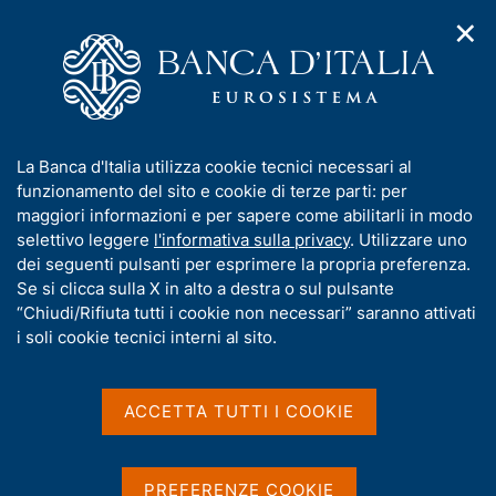
✕
H
A
o
C
p
m
e
r
e
r
i
p
c
Home
/
Media
/
Agenda
/
Moneta e banche
m
a
a
e
g
n
I
La Banca d'Italia utilizza cookie tecnici necessari al
n
e
e
Moneta e banche
n
funzionamento del sito e cookie di terze parti: per
u
l
d
f
maggiori informazioni e per sapere come abilitarli in modo
i
s
o
selettivo leggere
l'informativa sulla privacy
. Utilizzare uno
n
i
r
dei seguenti pulsanti per esprimere la propria preferenza.
13 DICEMBRE 2016
a
t
BANCA D'ITALIA - ROMA
m
Se si clicca sulla X in alto a destra o sul pulsante
v
o
i
a
“Chiudi/Rifiuta tutti i cookie non necessari” saranno attivati
g
t
i soli cookie tecnici interni al sito.
a
Condividi
i
S
z
v
t
i
a
a
o
ACCETTA TUTTI I COOKIE
n
m
s
e
p
u
a
i
PREFERENZE COOKIE