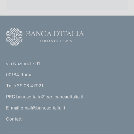
F
o
o
(
t
t
e
via Nazionale 91
o
r
00184 Roma
r
n
Tel
+39 06 47921
a
PEC
bancaditalia@pec.bancaditalia.it
a
l
E-mail
email@bancaditalia.it
l
Contatti
'
h