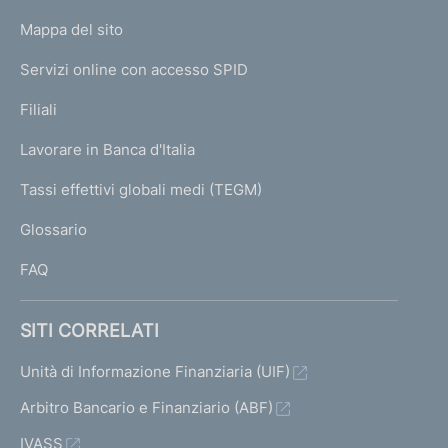
o
L
Mappa del sito
m
I
e
Servizi online con accesso SPID
N
p
K
Filiali
a
U
g
Lavorare in Banca d'Italia
T
e
I
Tassi effettivi globali medi (TEGM)
)
L
Glossario
I
FAQ
SITI CORRELATI
Unità di Informazione Finanziaria (UIF)
Arbitro Bancario e Finanziario (ABF)
IVASS