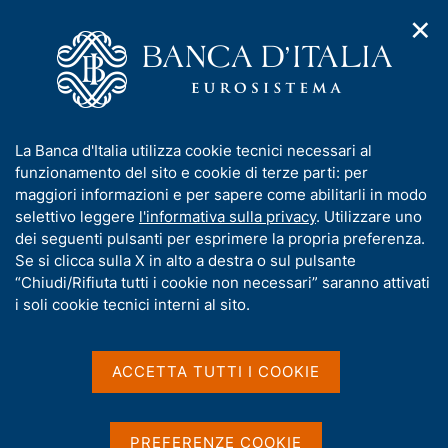
✕
H
A
o
C
p
m
e
r
e
r
i
p
c
Home
/
Media
/
Agenda
/
m
a
a
L'economia del Lazio. Aggiornamento congiunturale, novembre
e
g
n
2016
I
La Banca d'Italia utilizza cookie tecnici necessari al
n
e
e
n
funzionamento del sito e cookie di terze parti: per
u
l
d
f
maggiori informazioni e per sapere come abilitarli in modo
i
s
L'economia del Lazio.
o
selettivo leggere
l'informativa sulla privacy
. Utilizzare uno
n
i
r
dei seguenti pulsanti per esprimere la propria preferenza.
a
Aggiornamento
t
m
Se si clicca sulla X in alto a destra o sul pulsante
v
o
congiunturale, novembre
i
a
“Chiudi/Rifiuta tutti i cookie non necessari” saranno attivati
g
t
i soli cookie tecnici interni al sito.
2016
a
i
z
v
i
a
o
ACCETTA TUTTI I COOKIE
15 NOVEMBRE 2016
n
s
ROMA
e
u
i
PREFERENZE COOKIE