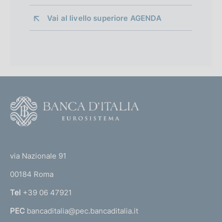
Vai al livello superiore 
AGENDA
F
o
o
(
t
t
e
via Nazionale 91
o
r
00184 Roma
r
n
Tel
+39 06 47921
a
PEC
bancaditalia@pec.bancaditalia.it
a