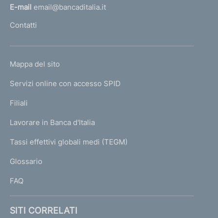
l
E-mail
email@bancaditalia.it
l
Contatti
'
h
o
L
Mappa del sito
m
I
e
Servizi online con accesso SPID
N
p
K
Filiali
a
U
g
Lavorare in Banca d'Italia
T
e
I
Tassi effettivi globali medi (TEGM)
)
L
Glossario
I
FAQ
SITI CORRELATI