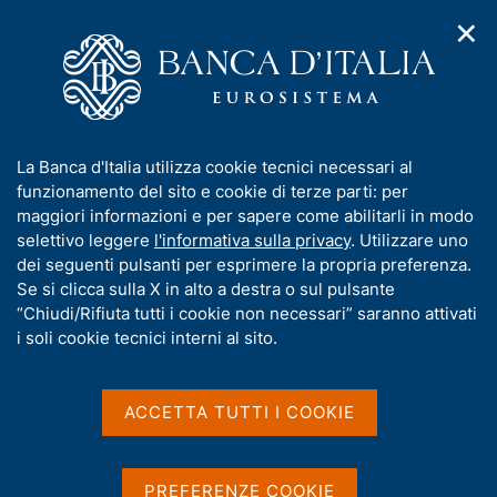
✕
H
A
o
C
p
m
e
r
e
r
i
p
c
Home
/
Media
/
Agenda
/
m
a
a
Debito delle Amministrazioni centrali
e
g
n
I
La Banca d'Italia utilizza cookie tecnici necessari al
n
e
e
n
funzionamento del sito e cookie di terze parti: per
u
l
d
Debito delle
f
maggiori informazioni e per sapere come abilitarli in modo
i
s
o
selettivo leggere
l'informativa sulla privacy
. Utilizzare uno
Amministrazioni centrali
n
i
r
dei seguenti pulsanti per esprimere la propria preferenza.
a
t
m
Se si clicca sulla X in alto a destra o sul pulsante
v
o
i
a
“Chiudi/Rifiuta tutti i cookie non necessari” saranno attivati
15 NOVEMBRE 2016
g
t
i soli cookie tecnici interni al sito.
BANCA D'ITALIA - ROMA
a
i
z
v
i
a
o
ACCETTA TUTTI I COOKIE
Condividi
S
n
s
t
e
u
a
i
PREFERENZE COOKIE
m