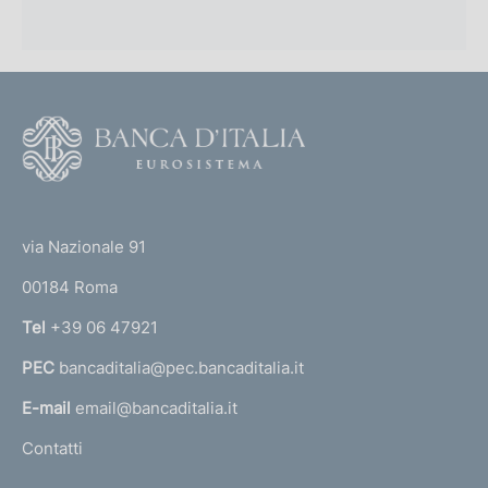
F
o
o
(
t
t
e
via Nazionale 91
o
r
00184 Roma
r
n
Tel
+39 06 47921
a
PEC
bancaditalia@pec.bancaditalia.it
a
l
E-mail
email@bancaditalia.it
l
Contatti
'
h