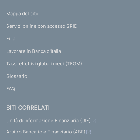
o
L
Mappa del sito
m
I
e
Servizi online con accesso SPID
N
p
K
Filiali
a
U
g
Lavorare in Banca d'Italia
T
e
I
Tassi effettivi globali medi (TEGM)
)
L
Glossario
I
FAQ
SITI CORRELATI
Unità di Informazione Finanziaria (UIF)
Arbitro Bancario e Finanziario (ABF)