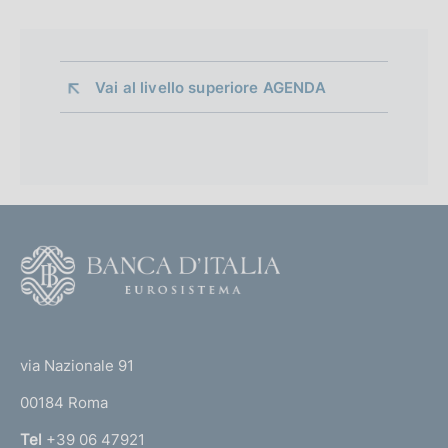
Vai al livello superiore 
AGENDA
F
o
o
(
t
t
e
via Nazionale 91
o
r
00184 Roma
r
n
Tel
+39 06 47921