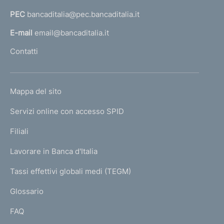
a
PEC
bancaditalia@pec.bancaditalia.it
a
l
E-mail
email@bancaditalia.it
l
Contatti
'
h
o
L
Mappa del sito
m
I
e
Servizi online con accesso SPID
N
p
K
Filiali
a
U
g
Lavorare in Banca d'Italia
T
e
I
Tassi effettivi globali medi (TEGM)
)
L
Glossario
I
FAQ