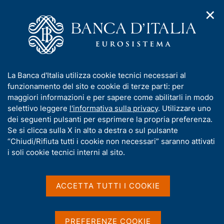
✕
H
A
o
C
p
m
e
r
e
r
i
p
c
Home
/
Media
/
Agenda
/
m
a
a
Sondaggio congiunturale sul mercato delle abitazioni in Italia
e
g
n
I
La Banca d'Italia utilizza cookie tecnici necessari al
n
e
e
n
funzionamento del sito e cookie di terze parti: per
u
l
d
Sondaggio congiunturale
f
maggiori informazioni e per sapere come abilitarli in modo
i
s
o
selettivo leggere
l'informativa sulla privacy
. Utilizzare uno
sul mercato delle abitazioni
n
i
r
dei seguenti pulsanti per esprimere la propria preferenza.
a
t
in Italia
m
Se si clicca sulla X in alto a destra o sul pulsante
v
o
i
a
“Chiudi/Rifiuta tutti i cookie non necessari” saranno attivati
g
t
i soli cookie tecnici interni al sito.
a
i
11 NOVEMBRE 2016
z
BANCA D'ITALIA - TECNOBORSA E AGENZIA DELLE
v
i
ENTRATE (OSSERVATORIO DEL MERCATO IMMOBILIARE) -
a
o
ACCETTA TUTTI I COOKIE
ROMA
n
s
e
u
i
PREFERENZE COOKIE
Condividi