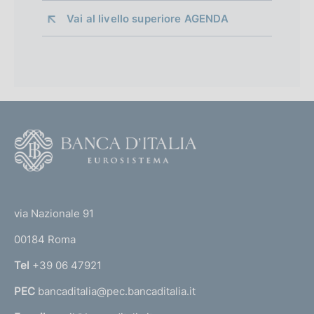
Vai al livello superiore 
AGENDA
F
o
o
(
t
t
e
via Nazionale 91
o
r
00184 Roma
r
n
Tel
+39 06 47921
a
PEC
bancaditalia@pec.bancaditalia.it
a
l