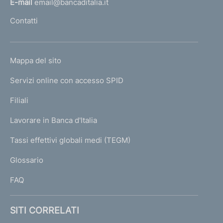
E-mail
email@bancaditalia.it
l
Contatti
'
h
o
L
Mappa del sito
m
I
e
Servizi online con accesso SPID
N
p
K
Filiali
a
U
g
Lavorare in Banca d'Italia
T
e
I
Tassi effettivi globali medi (TEGM)
)
L
Glossario
I
FAQ
SITI CORRELATI