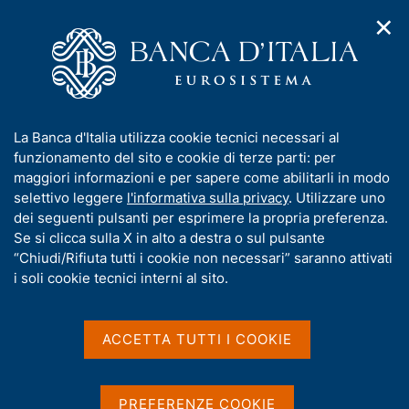
✕
H
A
o
C
p
m
e
r
e
r
i
p
c
Home
/
Media
/
Agenda
/
m
a
a
Principali voci dei bilanci bancari; variazioni percentuali sui
e
g
n
dodici mesi
I
La Banca d'Italia utilizza cookie tecnici necessari al
n
e
e
n
funzionamento del sito e cookie di terze parti: per
u
l
d
f
maggiori informazioni e per sapere come abilitarli in modo
i
s
Principali voci dei bilanci
o
selettivo leggere
l'informativa sulla privacy
. Utilizzare uno
n
i
r
dei seguenti pulsanti per esprimere la propria preferenza.
a
bancari; variazioni
t
m
Se si clicca sulla X in alto a destra o sul pulsante
v
o
percentuali sui dodici mesi
i
a
“Chiudi/Rifiuta tutti i cookie non necessari” saranno attivati
g
t
i soli cookie tecnici interni al sito.
a
i
z
v
10 NOVEMBRE 2016
i
BANCA D'ITALIA - ROMA
a
o
ACCETTA TUTTI I COOKIE
n
s
e
u
Condividi
i
S
PREFERENZE COOKIE