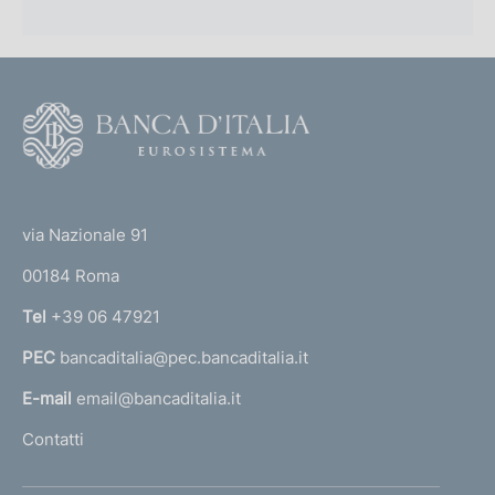
F
o
o
(
t
t
e
via Nazionale 91
o
r
00184 Roma
r
n
Tel
+39 06 47921
a
PEC
bancaditalia@pec.bancaditalia.it
a
l
E-mail
email@bancaditalia.it
l
Contatti
'
h