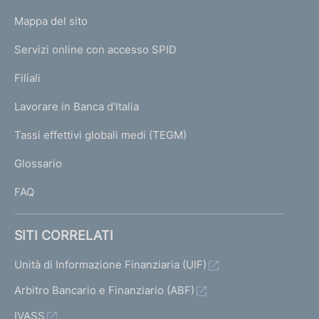
o
L
Mappa del sito
m
I
e
Servizi online con accesso SPID
N
p
K
Filiali
a
U
g
Lavorare in Banca d'Italia
T
e
I
Tassi effettivi globali medi (TEGM)
)
L
Glossario
I
FAQ
SITI CORRELATI
Unità di Informazione Finanziaria (UIF)
Arbitro Bancario e Finanziario (ABF)
IVASS