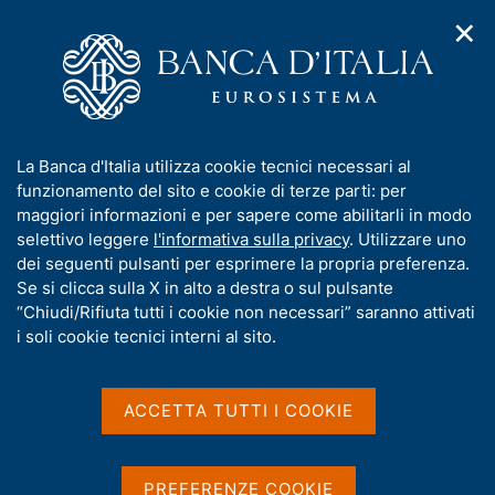
✕
H
A
o
C
p
m
e
r
e
r
i
p
c
Home
/
Media
/
Agenda
/
Moneta e banche
m
a
a
e
g
n
I
La Banca d'Italia utilizza cookie tecnici necessari al
n
e
e
Moneta e banche
n
funzionamento del sito e cookie di terze parti: per
u
l
d
f
maggiori informazioni e per sapere come abilitarli in modo
i
s
o
selettivo leggere
l'informativa sulla privacy
. Utilizzare uno
n
i
r
dei seguenti pulsanti per esprimere la propria preferenza.
10 NOVEMBRE 2016
a
t
BANCA D'ITALIA - ROMA
m
Se si clicca sulla X in alto a destra o sul pulsante
v
o
i
a
“Chiudi/Rifiuta tutti i cookie non necessari” saranno attivati
g
t
i soli cookie tecnici interni al sito.
a
Condividi
i
S
z
v
t
i
a
a
o
ACCETTA TUTTI I COOKIE
n
m
s
e
p
u
a
i
PREFERENZE COOKIE