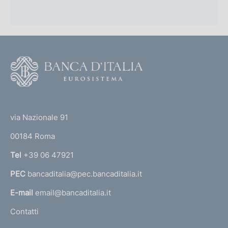
F
o
o
(
t
t
e
via Nazionale 91
o
r
00184 Roma
r
n
Tel
+39 06 47921
a
PEC
bancaditalia@pec.bancaditalia.it
a
l
E-mail
email@bancaditalia.it
l
Contatti
'