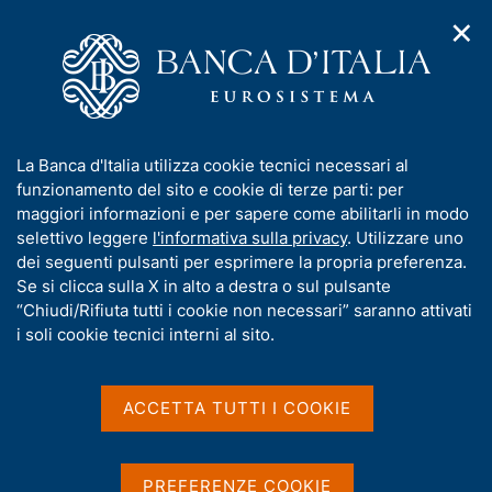
✕
H
A
o
C
p
m
e
r
e
r
i
p
c
Home
/
Media
/
Agenda
/
L'economia italiana in breve
m
a
a
e
g
n
I
La Banca d'Italia utilizza cookie tecnici necessari al
n
e
e
L'economia italiana in
n
funzionamento del sito e cookie di terze parti: per
u
l
d
f
maggiori informazioni e per sapere come abilitarli in modo
breve
i
s
o
selettivo leggere
l'informativa sulla privacy
. Utilizzare uno
n
i
r
dei seguenti pulsanti per esprimere la propria preferenza.
a
t
m
Se si clicca sulla X in alto a destra o sul pulsante
v
o
10 NOVEMBRE 2016
i
a
“Chiudi/Rifiuta tutti i cookie non necessari” saranno attivati
BANCA D'ITALIA - ROMA
g
t
i soli cookie tecnici interni al sito.
a
i
z
v
i
Condividi
S
a
o
ACCETTA TUTTI I COOKIE
t
n
s
a
e
u
m
i
PREFERENZE COOKIE
p