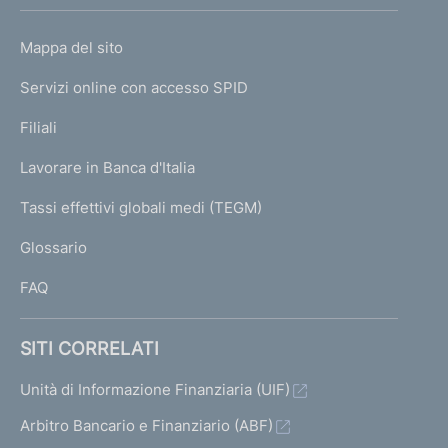
h
o
L
Mappa del sito
m
I
e
Servizi online con accesso SPID
N
p
K
Filiali
a
U
g
Lavorare in Banca d'Italia
T
e
I
Tassi effettivi globali medi (TEGM)
)
L
Glossario
I
FAQ
SITI CORRELATI
Unità di Informazione Finanziaria (UIF)
Arbitro Bancario e Finanziario (ABF)