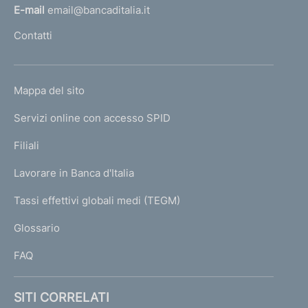
l
E-mail
email@bancaditalia.it
l
Contatti
'
h
o
L
Mappa del sito
m
I
e
Servizi online con accesso SPID
N
p
K
Filiali
a
U
g
Lavorare in Banca d'Italia
T
e
I
Tassi effettivi globali medi (TEGM)
)
L
Glossario
I
FAQ
SITI CORRELATI