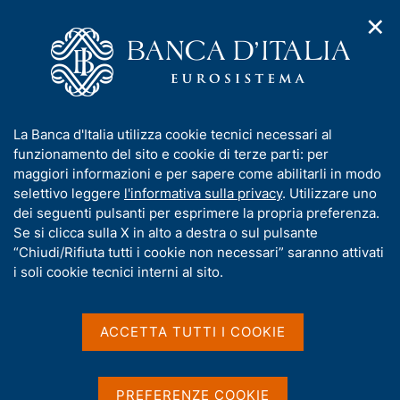
✕
H
A
o
C
p
m
e
r
e
r
i
p
c
Home
/
Media
/
Agenda
/
m
a
a
L'economia delle Marche. Aggiornamento congiunturale,
e
g
n
novembre 2016
I
La Banca d'Italia utilizza cookie tecnici necessari al
n
e
e
n
funzionamento del sito e cookie di terze parti: per
u
l
d
f
maggiori informazioni e per sapere come abilitarli in modo
i
s
L'economia delle Marche.
o
selettivo leggere
l'informativa sulla privacy
. Utilizzare uno
n
i
r
dei seguenti pulsanti per esprimere la propria preferenza.
a
Aggiornamento
t
m
Se si clicca sulla X in alto a destra o sul pulsante
v
o
congiunturale, novembre
i
a
“Chiudi/Rifiuta tutti i cookie non necessari” saranno attivati
g
t
i soli cookie tecnici interni al sito.
2016
a
i
z
v
i
a
o
ACCETTA TUTTI I COOKIE
10 NOVEMBRE 2016
n
s
ANCONA
e
u
i
PREFERENZE COOKIE