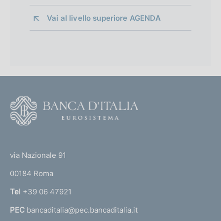
Vai al livello superiore 
AGENDA
F
o
o
(
t
t
e
via Nazionale 91
o
r
00184 Roma
r
n
Tel
+39 06 47921
a
PEC
bancaditalia@pec.bancaditalia.it
a