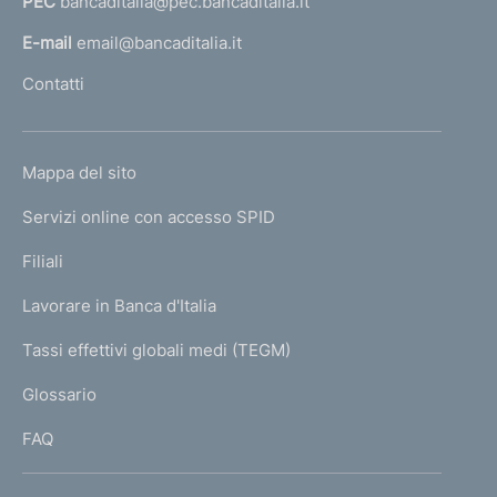
PEC
bancaditalia@pec.bancaditalia.it
a
l
E-mail
email@bancaditalia.it
l
Contatti
'
h
o
L
Mappa del sito
m
I
e
Servizi online con accesso SPID
N
p
K
Filiali
a
U
g
Lavorare in Banca d'Italia
T
e
I
Tassi effettivi globali medi (TEGM)
)
L
Glossario
I
FAQ