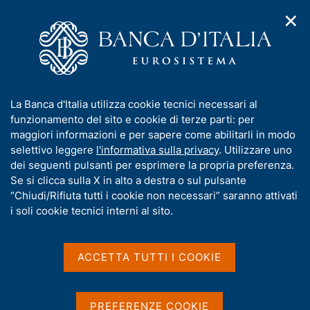
✕
H
A
o
C
p
m
e
r
e
r
i
p
c
Home
/
Media
/
Agenda
/
m
a
a
L'economia dell'Emilia Romagna. Aggiornamento congiunturale,
e
g
n
novembre 2016
I
La Banca d'Italia utilizza cookie tecnici necessari al
n
e
e
n
funzionamento del sito e cookie di terze parti: per
u
l
d
f
maggiori informazioni e per sapere come abilitarli in modo
i
s
L'economia dell'Emilia
o
selettivo leggere
l'informativa sulla privacy
. Utilizzare uno
n
i
r
dei seguenti pulsanti per esprimere la propria preferenza.
a
Romagna. Aggiornamento
t
m
Se si clicca sulla X in alto a destra o sul pulsante
v
o
congiunturale, novembre
i
a
“Chiudi/Rifiuta tutti i cookie non necessari” saranno attivati
g
t
i soli cookie tecnici interni al sito.
2016
a
i
z
v
i
a
o
ACCETTA TUTTI I COOKIE
08 NOVEMBRE 2016
n
s
BOLOGNA
e
u
i
PREFERENZE COOKIE