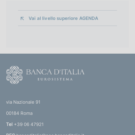
Vai al livello superiore 
AGENDA
F
o
o
(
t
t
e
via Nazionale 91
o
r
00184 Roma
r
n
Tel
+39 06 47921
a