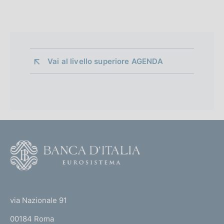
Vai al livello superiore 
AGENDA
F
o
o
(
t
t
e
via Nazionale 91
o
r
00184 Roma
r