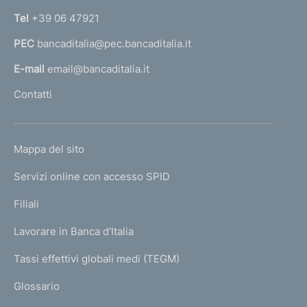
n
Tel
+39 06 47921
a
PEC
bancaditalia@pec.bancaditalia.it
a
l
E-mail
email@bancaditalia.it
l
Contatti
'
h
o
L
Mappa del sito
m
I
e
Servizi online con accesso SPID
N
p
K
Filiali
a
U
g
Lavorare in Banca d'Italia
T
e
I
Tassi effettivi globali medi (TEGM)
)
L
Glossario
I