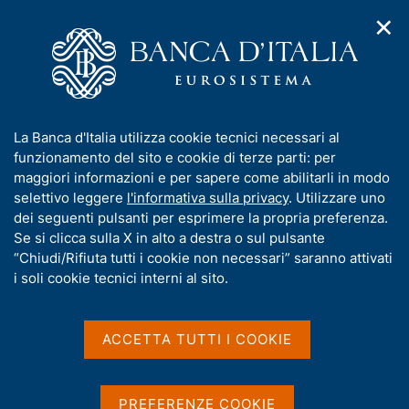
✕
H
A
o
C
p
m
e
r
e
r
i
p
c
Home
/
Media
/
Agenda
/
m
a
a
Workshop su "Unconventional monetary policy: Effectiveness
e
g
n
and risks"
I
La Banca d'Italia utilizza cookie tecnici necessari al
n
e
e
n
funzionamento del sito e cookie di terze parti: per
u
l
d
f
maggiori informazioni e per sapere come abilitarli in modo
i
s
Workshop su
o
selettivo leggere
l'informativa sulla privacy
. Utilizzare uno
n
i
r
dei seguenti pulsanti per esprimere la propria preferenza.
a
"Unconventional monetary
t
m
Se si clicca sulla X in alto a destra o sul pulsante
v
o
policy: Effectiveness and
i
a
“Chiudi/Rifiuta tutti i cookie non necessari” saranno attivati
g
t
i soli cookie tecnici interni al sito.
risks"
a
i
z
v
i
a
o
ACCETTA TUTTI I COOKIE
21 OTTOBRE 2016
n
s
BANCA D'ITALIA - ROMA
e
u
i
PREFERENZE COOKIE