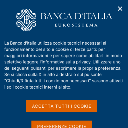
✕
H
A
o
C
p
m
e
r
e
r
i
p
c
Home
/
Media
/
Agenda
/
Conti finanziari
m
a
a
e
g
n
I
La Banca d'Italia utilizza cookie tecnici necessari al
n
e
e
Conti finanziari
n
funzionamento del sito e cookie di terze parti: per
u
l
d
f
maggiori informazioni e per sapere come abilitarli in modo
i
s
o
selettivo leggere
l'informativa sulla privacy
. Utilizzare uno
n
i
r
dei seguenti pulsanti per esprimere la propria preferenza.
17 OTTOBRE 2016
a
t
BANCA D'ITALIA - ROMA
m
Se si clicca sulla X in alto a destra o sul pulsante
v
o
i
a
“Chiudi/Rifiuta tutti i cookie non necessari” saranno attivati
g
t
i soli cookie tecnici interni al sito.
a
Condividi
i
S
z
v
t
i
a
a
o
ACCETTA TUTTI I COOKIE
n
m
s
e
p
u
a
i
PREFERENZE COOKIE