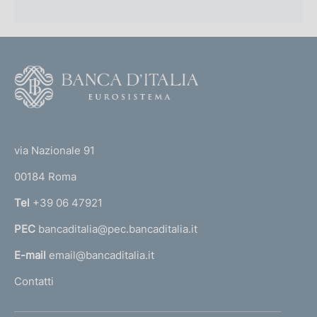
F
o
o
(
t
t
e
via Nazionale 91
o
r
00184 Roma
r
n
Tel
+39 06 47921
a
PEC
bancaditalia@pec.bancaditalia.it
a
l
E-mail
email@bancaditalia.it
l
Contatti
'
h