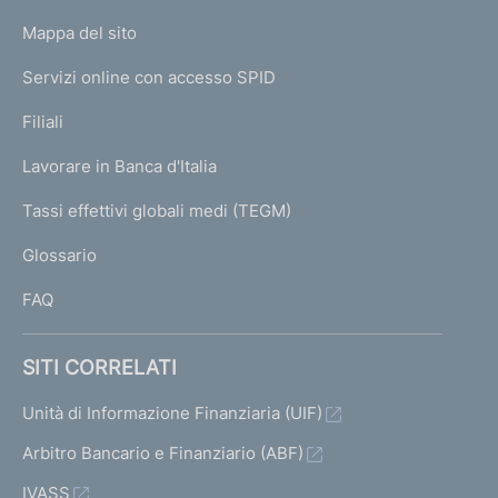
o
L
Mappa del sito
m
I
e
Servizi online con accesso SPID
N
p
K
Filiali
a
U
g
Lavorare in Banca d'Italia
T
e
I
Tassi effettivi globali medi (TEGM)
)
L
Glossario
I
FAQ
SITI CORRELATI
Unità di Informazione Finanziaria (UIF)
Arbitro Bancario e Finanziario (ABF)
IVASS