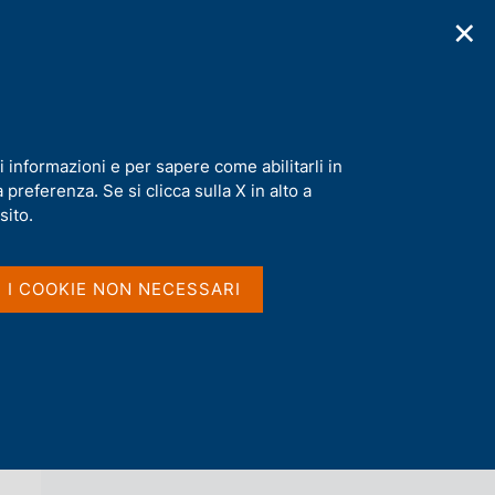
✕
cazioni
Statistiche
Media
|
IT
C
e
r
c
a
i informazioni e per sapere come abilitarli in
n
preferenza. Se si clicca sulla X in alto a
e
l
sito.
Vai al livello superiore 
AGENDA
s
i
t
I I COOKIE NON NECESSARI
o