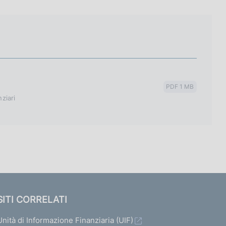
PDF 1 MB
nziari
SITI CORRELATI
Unità di Informazione Finanziaria (UIF)