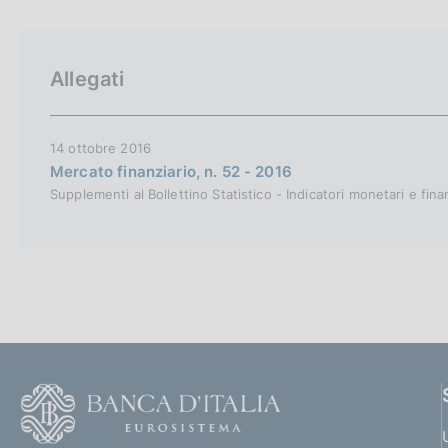
p
c
a
o
l
o
a
k
Allegati
p
i
a
e
g
i
:
14 ottobre 2016
n
Mercato finanziario, n. 52 - 2016
a
Supplementi al Bollettino Statistico - Indicatori monetari e fina
F
o
o