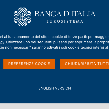
iamo
Compiti
Servizi al cittadino
Pubbli
ari al funzionamento del sito e cookie di terze parti: per maggior
acy
. Utilizzare uno dei seguenti pulsanti per esprimere la propria 
ie non necessari” saranno attivati i soli cookie tecnici interni al 
PREFERENZE COOKIE
CHIUDI/RIFIUTA TUTT
G
ENGLISH VERSION
O
T
O