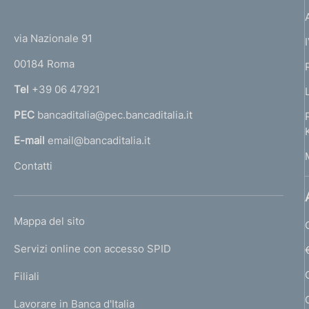
(
t
t
e
via Nazionale 91
o
r
00184 Roma
r
n
Tel
+39 06 47921
a
PEC
bancaditalia@pec.bancaditalia.it
a
l
E-mail
email@bancaditalia.it
l
Contatti
'
h
o
L
Mappa del sito
m
I
e
Servizi online con accesso SPID
N
p
K
Filiali
a
U
g
Lavorare in Banca d'Italia