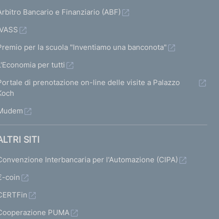
Arbitro Bancario e Finanziario (ABF)
IVASS
Premio per la scuola "Inventiamo una banconota"
L'Economia per tutti
Portale di prenotazione on-line delle visite a Palazzo
Koch
Mudem
ALTRI SITI
Convenzione Interbancaria per l'Automazione (CIPA)
€-coin
CERTFin
Cooperazione PUMA