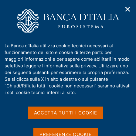
✕
H
A
o
C
p
m
e
r
e
r
i
p
c
Home
/
Media
/
Agenda
/
m
a
a
Finanza pubblica, fabbisogno e debito
e
g
n
I
La Banca d'Italia utilizza cookie tecnici necessari al
n
e
e
n
funzionamento del sito e cookie di terze parti: per
u
l
d
Finanza pubblica,
f
maggiori informazioni e per sapere come abilitarli in modo
i
s
o
selettivo leggere
l'informativa sulla privacy
. Utilizzare uno
fabbisogno e debito
n
i
r
dei seguenti pulsanti per esprimere la propria preferenza.
a
t
m
Se si clicca sulla X in alto a destra o sul pulsante
v
o
i
a
“Chiudi/Rifiuta tutti i cookie non necessari” saranno attivati
14 OTTOBRE 2016
g
t
i soli cookie tecnici interni al sito.
BANCA D'ITALIA - ROMA
a
i
z
v
i
a
o
ACCETTA TUTTI I COOKIE
Condividi
S
n
s
t
e
u
a
i
PREFERENZE COOKIE
m