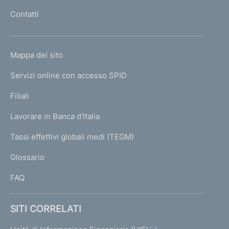
l
Contatti
'
h
o
L
Mappa del sito
m
I
e
Servizi online con accesso SPID
N
p
K
Filiali
a
U
g
Lavorare in Banca d'Italia
T
e
I
Tassi effettivi globali medi (TEGM)
)
L
Glossario
I
FAQ
SITI CORRELATI