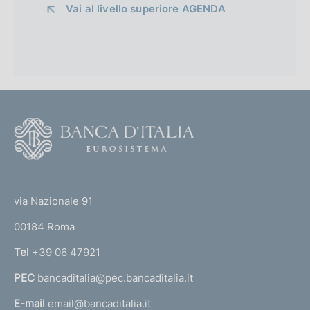
Vai al livello superiore 
AGENDA
F
o
o
(
t
t
e
via Nazionale 91
o
r
00184 Roma
r
n
Tel
+39 06 47921
a
PEC
bancaditalia@pec.bancaditalia.it
a
l
E-mail
email@bancaditalia.it