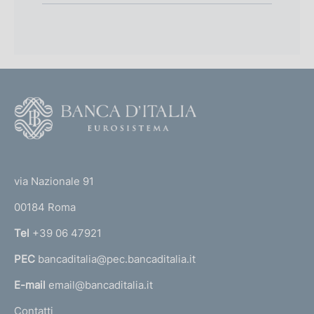
F
o
o
(
t
t
e
via Nazionale 91
o
r
00184 Roma
r
n
Tel
+39 06 47921
a
PEC
bancaditalia@pec.bancaditalia.it
a
l
E-mail
email@bancaditalia.it
l
Contatti