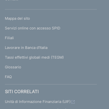
'
h
o
L
Mappa del sito
m
I
e
Servizi online con accesso SPID
N
p
K
Filiali
a
U
g
Lavorare in Banca d'Italia
T
e
I
Tassi effettivi globali medi (TEGM)
)
L
Glossario
I
FAQ
SITI CORRELATI
Unità di Informazione Finanziaria (UIF)