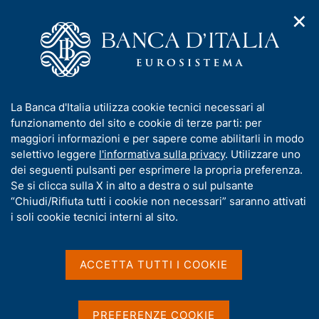
✕
H
A
o
C
p
m
e
r
e
r
i
p
c
Home
/
Media
/
Agenda
/
Bollettino Economico
m
a
a
e
g
n
I
La Banca d'Italia utilizza cookie tecnici necessari al
n
e
e
Bollettino Economico
n
funzionamento del sito e cookie di terze parti: per
u
l
d
f
maggiori informazioni e per sapere come abilitarli in modo
i
s
o
selettivo leggere
l'informativa sulla privacy
. Utilizzare uno
n
i
r
dei seguenti pulsanti per esprimere la propria preferenza.
14 OTTOBRE 2016
a
t
ROMA
m
Se si clicca sulla X in alto a destra o sul pulsante
v
o
i
a
“Chiudi/Rifiuta tutti i cookie non necessari” saranno attivati
g
t
i soli cookie tecnici interni al sito.
a
Condividi
i
S
z
v
t
i
a
a
o
ACCETTA TUTTI I COOKIE
n
m
s
e
p
u
a
i
PREFERENZE COOKIE