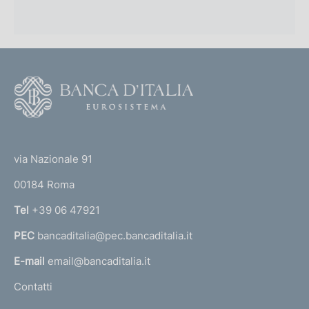
F
o
o
(
t
t
e
via Nazionale 91
o
r
00184 Roma
r
n
Tel
+39 06 47921
a
PEC
bancaditalia@pec.bancaditalia.it
a
l
E-mail
email@bancaditalia.it
l
Contatti
'