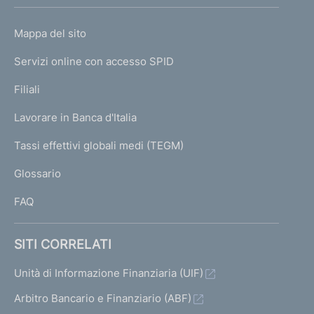
h
o
L
Mappa del sito
m
I
e
Servizi online con accesso SPID
N
p
K
Filiali
a
U
g
Lavorare in Banca d'Italia
T
e
I
Tassi effettivi globali medi (TEGM)
)
L
Glossario
I
FAQ
SITI CORRELATI
Unità di Informazione Finanziaria (UIF)
Arbitro Bancario e Finanziario (ABF)