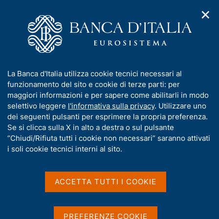
✕
H
A
o
C
p
m
e
r
e
r
i
p
c
Home
/
Media
/
Agenda
/
L'economia italiana in breve
m
a
a
e
g
n
I
La Banca d'Italia utilizza cookie tecnici necessari al
n
e
e
L'economia italiana in
n
funzionamento del sito e cookie di terze parti: per
u
l
d
f
maggiori informazioni e per sapere come abilitarli in modo
breve
i
s
o
selettivo leggere
l'informativa sulla privacy
. Utilizzare uno
n
i
r
dei seguenti pulsanti per esprimere la propria preferenza.
a
t
m
Se si clicca sulla X in alto a destra o sul pulsante
v
o
11 OTTOBRE 2016
i
a
“Chiudi/Rifiuta tutti i cookie non necessari” saranno attivati
BANCA D'ITALIA - ROMA
g
t
i soli cookie tecnici interni al sito.
a
i
z
v
i
Condividi
S
a
o
ACCETTA TUTTI I COOKIE
t
n
s
a
e
u
m
i
PREFERENZE COOKIE
p